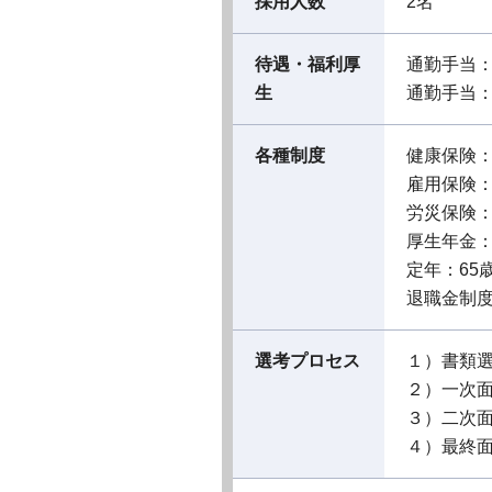
採用人数
2名
待遇・福利厚
通勤手当
生
通勤手当：
各種制度
健康保険
雇用保険
労災保険
厚生年金
定年：65
退職金制
選考プロセス
１）書類
２）一次
３）二次
４）最終