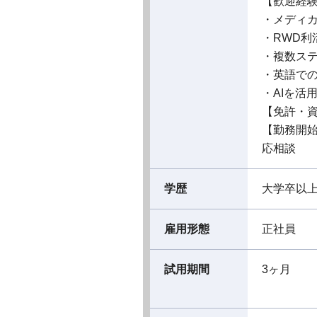
【歓迎経
・メディ
・RWD利
・複数ス
・英語で
・AIを活
【免許・
【勤務開
応相談
学歴
大学卒以
雇用形態
正社員
試用期間
3ヶ月