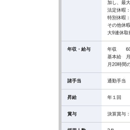
加し、最大
法定休暇
特別休暇
その他休暇
大9連休取
年収・給与
年収 60
基本給 月給
月20時間
諸手当
通勤手当
昇給
年１回
賞与
決算賞与