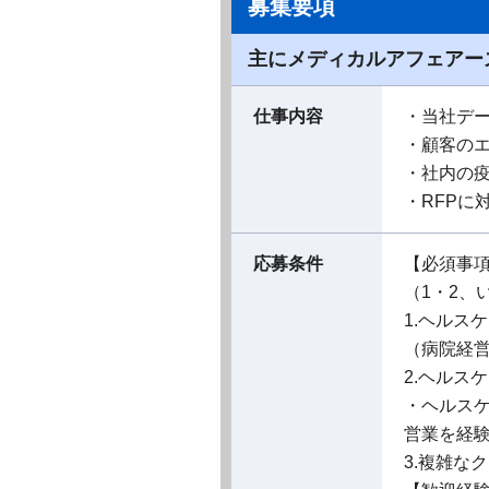
募集要項
主にメディカルアフェアー
仕事内容
・当社デ
・顧客の
・社内の
・RFPに
応募条件
【必須事
（1・2、
1.ヘルス
（病院経
2.ヘルス
・ヘルスケ
営業を経
3.複雑な