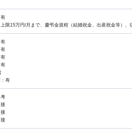
：有
上限15万円/月まで、慶弔金規程（結婚祝金、出産祝金等）、
：有
：有
：有
：有
歳
度：有
選考
面接
面接
面接