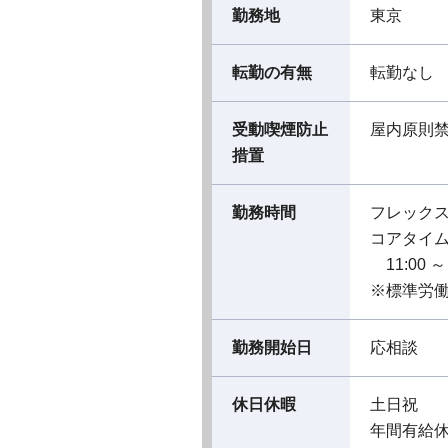
勤務地
東京
転勤の有無
転勤なし
受動喫煙防止
屋内原則
措置
勤務時間
フレック
コアタイ
11:00 ～ 
※標準労働
勤務開始日
応相談
休日休暇
土日祝
年間有給休