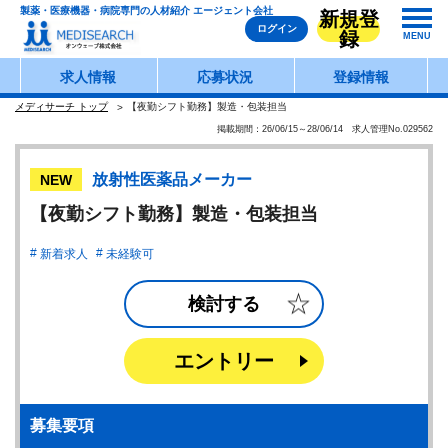
製薬・医療機器・病院専門の人材紹介 エージェント会社
新規登
ログイン
録
MENU
求人情報
応募状況
登録情報
メディサーチ トップ
【夜勤シフト勤務】製造・包装担当
掲載期間：26/06/15～28/06/14 求人管理No.029562
放射性医薬品メーカー
NEW
【夜勤シフト勤務】製造・包装担当
新着求人
未経験可
検討する
エントリー
募集要項