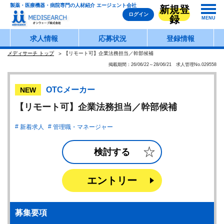
製薬・医療機器・病院専門の人材紹介 エージェント会社
新規登
ログイン
録
MENU
求人情報
応募状況
登録情報
メディサーチ トップ
【リモート可】企業法務担当／幹部候補
掲載期間：26/06/22～28/06/21 求人管理No.029558
OTCメーカー
NEW
【リモート可】企業法務担当／幹部候補
新着求人
管理職・マネージャー
検討する
エントリー
募集要項