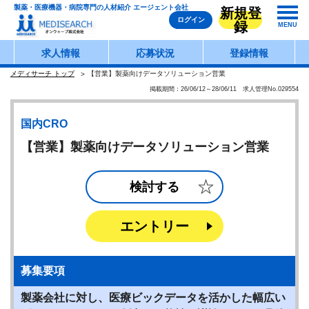
製薬・医療機器・病院専門の人材紹介 エージェント会社
新規登
ログイン
録
MENU
求人情報
応募状況
登録情報
メディサーチ トップ
【営業】製薬向けデータソリューション営業
掲載期間：26/06/12～28/06/11 求人管理No.029554
国内CRO
【営業】製薬向けデータソリューション営業
検討する
エントリー
募集要項
製薬会社に対し、医療ビックデータを活かした幅広い