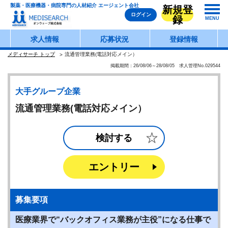
製薬・医療機器・病院専門の人材紹介 エージェント会社
新規登
ログイン
録
MENU
求人情報
応募状況
登録情報
メディサーチ トップ
流通管理業務(電話対応メイン）
掲載期間：26/08/06～28/08/05 求人管理No.029544
大手グループ企業
流通管理業務(電話対応メイン）
検討する
エントリー
募集要項
医療業界で“バックオフィス業務が主役”になる仕事で