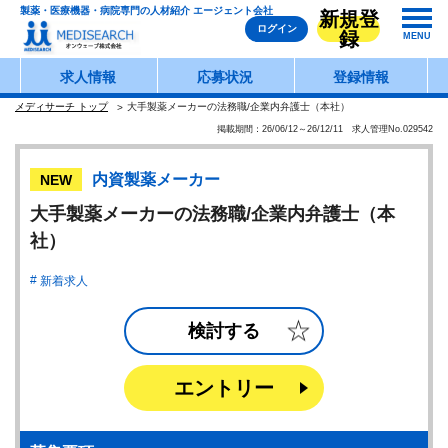
製薬・医療機器・病院専門の人材紹介 エージェント会社
新規登
ログイン
録
MENU
求人情報
応募状況
登録情報
メディサーチ トップ
大手製薬メーカーの法務職/企業内弁護士（本社）
掲載期間：26/06/12～26/12/11 求人管理No.029542
内資製薬メーカー
NEW
大手製薬メーカーの法務職/企業内弁護士（本
社）
新着求人
検討する
エントリー