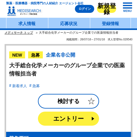
製薬・医療機器・病院専門の人材紹介 エージェント会社
新規登
ログイン
録
MENU
求人情報
応募状況
登録情報
メディサーチ トップ
大手総合化学メーカーのグループ企業での医薬情報担当者
掲載期間：26/07/16～27/01/16 求人管理No.029540
企業名非公開
NEW
急募
大手総合化学メーカーのグループ企業での医薬
情報担当者
新着求人
急募
検討する
エントリー