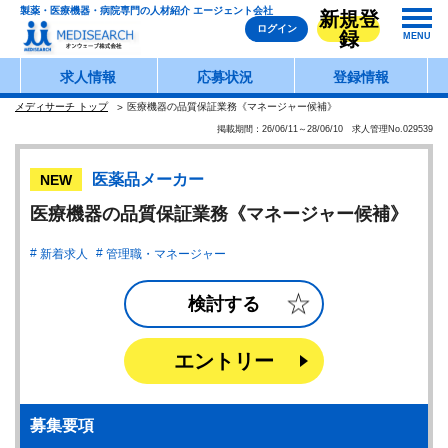
製薬・医療機器・病院専門の人材紹介 エージェント会社
新規登
ログイン
録
MENU
求人情報
応募状況
登録情報
メディサーチ トップ
医療機器の品質保証業務《マネージャー候補》
掲載期間：26/06/11～28/06/10 求人管理No.029539
医薬品メーカー
NEW
医療機器の品質保証業務《マネージャー候補》
新着求人
管理職・マネージャー
検討する
エントリー
募集要項