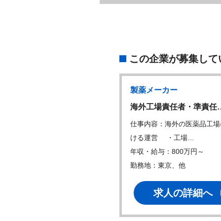
この企業が募集して
製薬メーカー
製薬メーカー
W
製薬メーカーの品質…
海外工場責任者・準責任
内容：・原材料の受入試験、
仕事内容：海外の医薬品工場
製品の品質試験…
ける運営 ・工場…
・給与：500万円～
年収・給与：800万円～
地：埼玉
勤務地：東京、他
求人の詳細へ
求人の詳細へ