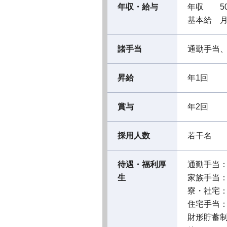
年収・給与
年収 50
基本給 月
諸手当
通勤手当
昇給
年1回
賞与
年2回
採用人数
若干名
待遇・福利厚
通勤手当
生
家族手当
寮・社宅
住宅手当
財形貯蓄制