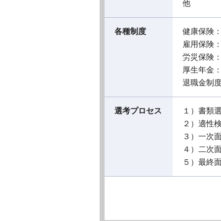
他
各種制度
健康保険
雇用保険
労災保険
厚生年金
退職金制
選考プロセス
１）書類
２）適性
３）一次
４）二次
５）最終