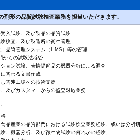
の剤形の品質試験検査業務を担当いただきます。
の受入試験、及び製品の品質試験
試験検査、及び製造所の衛生管理
、品質管理システム（LIMS）等の管理
門からの試験法移管
ーション試験、苦情提起品の機器分析による調査
査に関わる文書作成
含む関連工場への技術支援
察、及びカスタマーからの監査対応業務
項】
資格
、食品産業の品質部門における試験検査業務経験、或いは分析
学試験、機器分析、及び微生物試験の