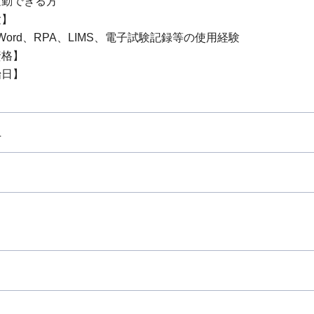
通勤できる方
験】
、Word、RPA、LIMS、電子試験記録等の使用経験
資格】
始日】
上
り