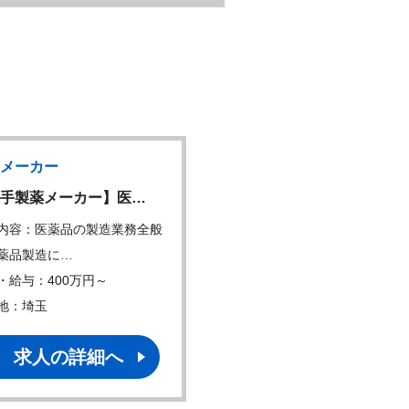
メーカー
製薬メーカー
手製薬メーカー】医…
表示作成スペシャリスト
内容：医薬品の製造業務全般
仕事内容：入社時は、食品
薬品製造に…
保健性食品、機能性…
・給与：400万円～
年収・給与：500万円～
地：埼玉
勤務地：東京
求人の詳細へ
求人の詳細へ