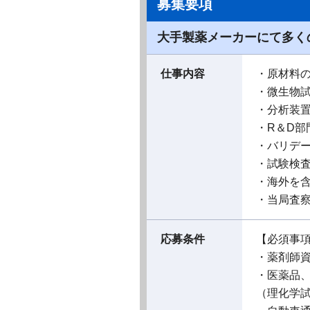
募集要項
大手製薬メーカーにて多く
仕事内容
・原材料
・微生物
・分析装置
・R＆D部
・バリデ
・試験検
・海外を
・当局査
応募条件
【必須事
・薬剤師
・医薬品
（理化