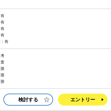
：有
：有
：有
：有
度：有
選考
検査
面接
面接
面接
検討する
エントリー