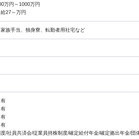
0万円～1000万円
給27～万円
、家族手当、独身寮、転勤者用社宅など
：有
：有
：有
：有
度/社員共済会/従業員持株制度/確定給付年金/確定拠出年金/団