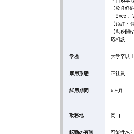
・自動車
【歓迎経
・Excel
【免許・
【勤務開
応相談
学歴
大学卒以
雇用形態
正社員
試用期間
6ヶ月
勤務地
岡山
転勤の有無
可能性あ