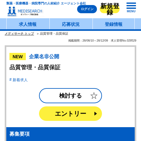
製薬・医療機器・病院専門の人材紹介 エージェント会社
新規登
ログイン
録
MENU
求人情報
応募状況
登録情報
メディサーチ トップ
品質管理・品質保証
掲載期間：26/06/10～26/12/09 求人管理No.029529
企業名非公開
NEW
品質管理・品質保証
新着求人
検討する
エントリー
募集要項