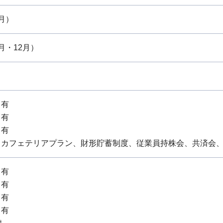
月）
月・12月）
：有
：有
：有
、カフェテリアプラン、財形貯蓄制度、従業員持株会、共済会
：有
：有
：有
：有