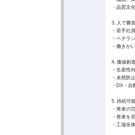
・品質文化およ
3. 人で
・若手社
・ベテラ
・働きが
4. 価値
・生産性
・未然防
・DX・自
5. 持続
・将来の
・将来を
・工場全