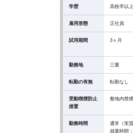
学歴
高校卒以
雇用形態
正社員
試用期間
3ヶ月
勤務地
三重
転勤の有無
転勤なし
受動喫煙防止
敷地内禁
措置
勤務時間
通常（実
就業時間：08