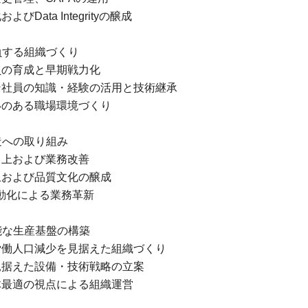
びData Integrityの醸成
勝負する組織づくり
員の育成と早期戦力化
ン社員の知識・経験の活用と技術継承
いのある職場環境づくり
創造への取り組み
向上および業務改善
止および品質文化の醸成
動化による業務革新
可能な生産基盤の構築
労働人口減少を見据えた組織づくり
見据えた設備・技術戦略の立案
体最適の視点による組織運営