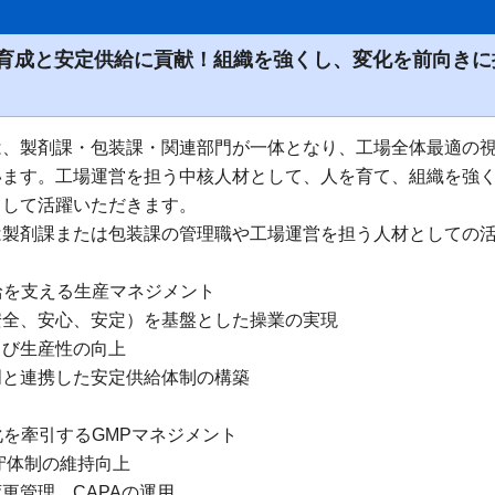
育成と安定供給に貢献！組織を強くし、変化を前向きに
は、製剤課・包装課・関連部門が一体となり、工場全体最適の
います。工場運営を担う中核人材として、人を育て、組織を強
として活躍いただきます。
は製剤課または包装課の管理職や工場運営を担う人材としての
供給を支える生産マネジメント
安全、安心、安定）を基盤とした操業の実現
よび生産性の向上
門と連携した安定供給体制の構築
文化を牽引するGMPマネジメント
守体制の維持向上
更管理、CAPAの運用