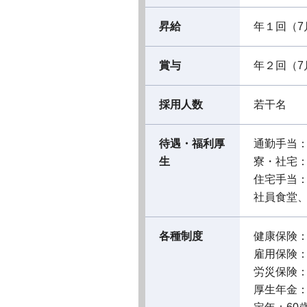
昇給
年１回（7
賞与
年２回（7
採用人数
若干名
待遇・福利厚
通勤手当
生
寮・社宅
住宅手当
社員食堂
各種制度
健康保険
雇用保険
労災保険
厚生年金