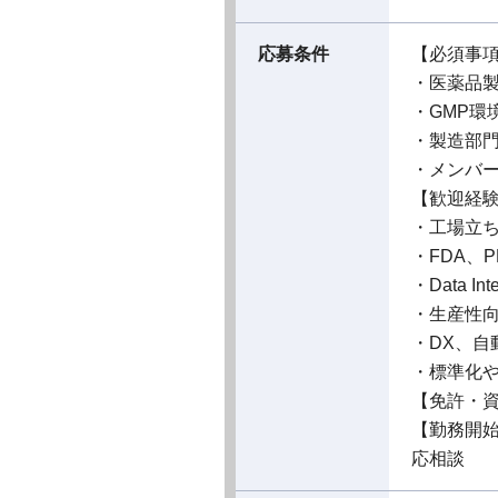
応募条件
【必須事
・医薬品
・GMP環
・製造部
・メンバ
【歓迎経
・工場立
・FDA、
・Data 
・生産性
・DX、自
・標準化
【免許・
【勤務開
応相談