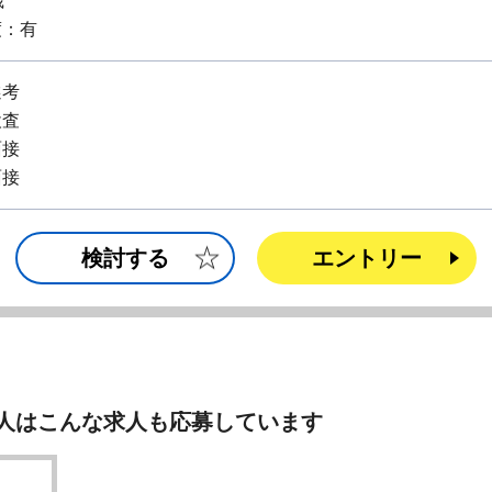
歳
度：有
選考
検査
面接
面接
検討する
エントリー
人はこんな求人も応募しています