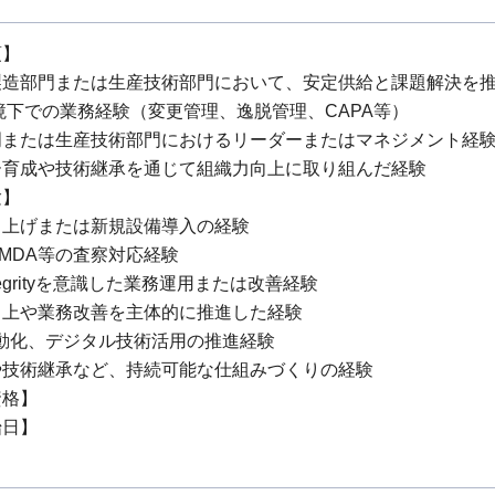
項】
製造部門または生産技術部門において、安定供給と課題解決を
境下での業務経験（変更管理、逸脱管理、CAPA等）
門または生産技術部門におけるリーダーまたはマネジメント経
ー育成や技術継承を通じて組織力向上に取り組んだ経験
験】
ち上げまたは新規設備導入の経験
PMDA等の査察対応経験
Integrityを意識した業務運用または改善経験
向上や業務改善を主体的に推進した経験
動化、デジタル技術活用の推進経験
や技術継承など、持続可能な仕組みづくりの経験
資格】
始日】