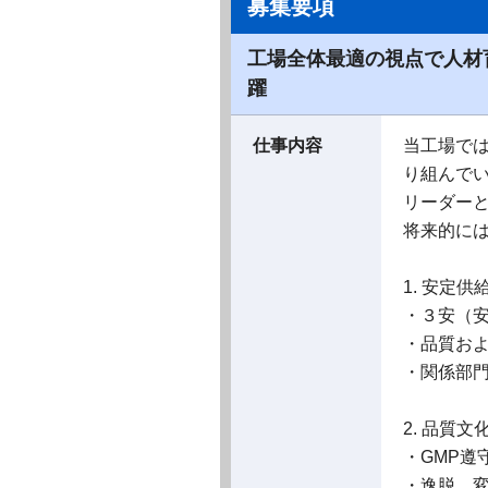
募集要項
工場全体最適の視点で人材
躍
仕事内容
当工場で
り組んで
リーダー
将来的に
1. 安定
・３安（
・品質お
・関係部
2. 品質
・GMP遵
・逸脱、変