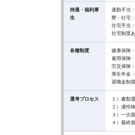
待遇・福利厚
通勤手当
生
寮・社宅
住宅手当
社宅制度
各種制度
健康保険
雇用保険
労災保険
厚生年金
退職金制
選考プロセス
１）書類
２）適性
３）一次
４）最終