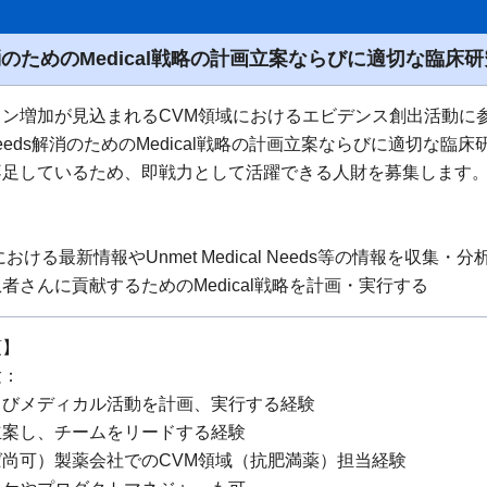
eeds解消のためのMedical戦略の計画立案ならびに適切な
ン増加が見込まれるCVM領域におけるエビデンス創出活動に参
al Needs解消のためのMedical戦略の計画立案ならびに適切
不足しているため、即戦力として活躍できる人財を募集します
：
おける最新情報やUnmet Medical Needs等の情報を収集・分析
者さんに貢献するためのMedical戦略を計画・実行する
項】
験：
よびメディカル活動を計画、実行する経験
立案し、チームをリードする経験
尚可）製薬会社でのCVM領域（抗肥満薬）担当経験