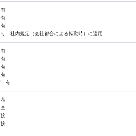
：有
：有
：有
あり 社内規定（会社都合による転勤時）に適用
：有
：有
：有
：有
度：有
選考
検査
面接
面接