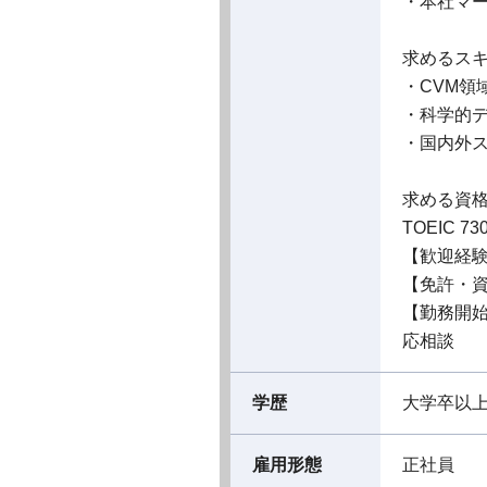
・本社マ
求めるス
・CVM
・科学的
・国内外
求める資
TOEIC
【歓迎経
【免許・
【勤務開
応相談
学歴
大学卒以
雇用形態
正社員