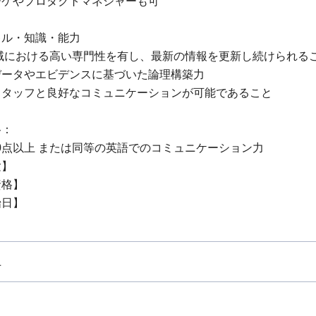
ーケやプロダクトマネジャーも可
キル・知識・能力
領域における高い専門性を有し、最新の情報を更新し続けられる
データやエビデンスに基づいた論理構築力
スタッフと良好なコミュニケーションが可能であること
格：
 730点以上 または同等の英語でのコミュニケーション力
験】
資格】
始日】
上