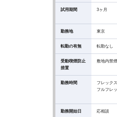
試用期間
3ヶ月
勤務地
東京
転勤の有無
転勤なし
受動喫煙防止
敷地内禁
措置
勤務時間
フレック
フルフレ
勤務開始日
応相談