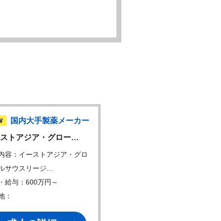
国内大手製薬メーカー
国内CRO
W
NEW
ストアジア・グロー…
【DB研究コンサルタン
内容：イーストアジア・グロ
仕事内容：本ポジションの
ルサウスリージ…
ョンは、製薬企業が…
・給与：600万円～
年収・給与：800万円～
地：
勤務地：