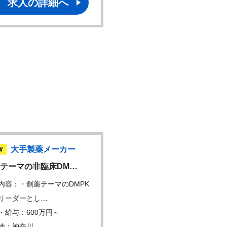
求人の詳細へ
求人の詳細へ
大手製薬メーカー
大手製薬メーカ
W
NEW
テーマの非臨床DM…
CMC薬事担当者 / …
内容：・創薬テーマのDMPK
仕事内容：・CMC薬事領域
リーダーとし…
るグローバル申請…
・給与：600万円～
年収・給与：600万円～
地：神奈川
勤務地：東京