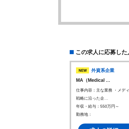
この求人に応募した
国内大手製薬メーカー
外資系企業
W
NEW
製薬メーカーの事業…
MA（Medical …
内容：・医薬品の導入・導出
仕事内容：主な業務 ・メデ
いは買収に関す…
戦略に沿った企…
・給与：600万円～
年収・給与：550万円～
地：
勤務地：