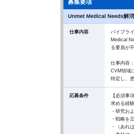
募集要項
Unmet Medical N
仕事内容
パイプライ
Medic
る要員が
仕事内容
CVM領域に
特定し、患
応募条件
【必須事
求める経
・研究お
・戦略を
・（あれば