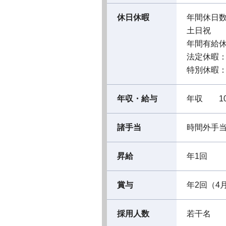
休日休暇
年間休日数
土日祝
年間有給休
法定休暇
特別休暇
年収・給与
年収 10
諸手当
時間外手
昇給
年1回
賞与
年2回（4
採用人数
若干名