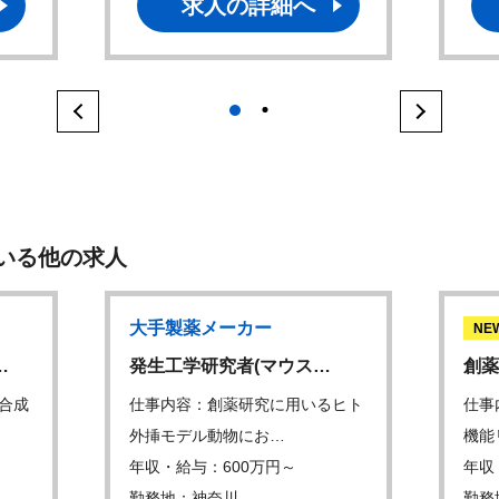
求人の詳細へ
1
2
いる他の求人
大手製薬メーカー
NE
…
発生工学研究者(マウス…
創薬
合成
仕事内容：創薬研究に用いるヒト
仕事
外挿モデル動物にお…
機能
年収・給与：600万円～
年収
勤務地：神奈川
勤務