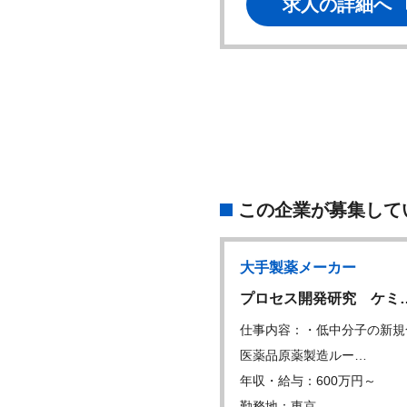
求人の詳細へ
求人の詳細へ
この企業が募集して
製薬メーカー
大手製薬メーカー
保証担当者（GQP…
プロセス開発研究 ケミ
内容：職務内容： 医薬品、医
仕事内容：・低中分子の新規
器(有形、…
医薬品原薬製造ルー…
・給与：600万円～
年収・給与：600万円～
地：東京
勤務地：東京