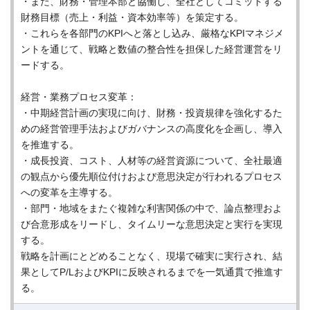
・また、財務・管理本部と協働し、全社としてコミットする
財務目標（売上・利益・資本効率等）を策定する。
・これらを各部門のKPIへと落とし込み、厳格なKPIマネジメ
ントを通じて、戦略と数値の整合性を担保した経営運営をリ
ードする。
経営・業務プロセス変革：
・中期経営計画の実現に向け、財務・投資規律を強化するた
めの経営管理手法およびガバナンスの高度化を企画し、導入
を推進する。
・成長投資、コスト、人材等の経営資源について、全社最適
の観点から優先順位付けおよび意思決定が行われるプロセス
への変革を主導する。
・部門・地域をまたぐ複雑な利害関係の中で、論点整理およ
び合意形成をリードし、タイムリーな意思決定と実行を実現
する。
戦略を計画にとどめることなく、現場で確実に実行され、結
果としてP/LおよびKPIに反映されるまでを一気通貫で推進す
る。