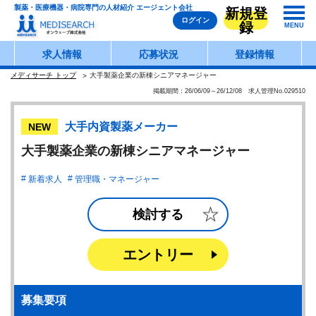
製薬・医療機器・病院専門の人材紹介 エージェント会社
新規登
ログイン
録
MENU
求人情報
応募状況
登録情報
メディサーチ トップ
大手製薬企業の新棟シニアマネージャー
掲載期間：26/06/09～26/12/08 求人管理No.029510
大手内資製薬メーカー
NEW
大手製薬企業の新棟シニアマネージャー
新着求人
管理職・マネージャー
検討する
エントリー
募集要項