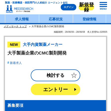
製薬・医療機器・病院専門の人材紹介 エージェント会社
新規登
ログイン
録
MENU
求人情報
応募状況
登録情報
メディサーチ トップ
大手製薬企業のCMC製剤開発
掲載期間：26/06/09～28/06/08 求人管理No.029505
大手内資製薬メーカー
NEW
大手製薬企業のCMC製剤開発
新着求人
検討する
エントリー
募集要項