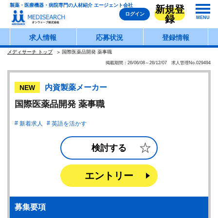
製薬・医療機器・病院専門の人材紹介 エージェント会社
新規登
ログイン
録
MENU
求人情報
応募状況
登録情報
メディサーチ トップ
国際医薬品開発 薬事職
掲載期間：26/06/08～26/12/07 求人管理No.029494
内資製薬メーカー
NEW
国際医薬品開発 薬事職
新着求人
英語を活かす
検討する
エントリー
募集要項