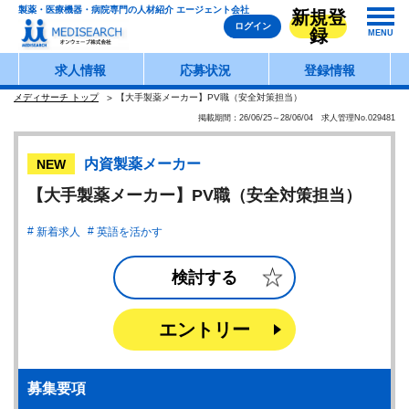
製薬・医療機器・病院専門の人材紹介 エージェント会社
新規登
ログイン
録
MENU
求人情報
応募状況
登録情報
メディサーチ トップ
【大手製薬メーカー】PV職（安全対策担当）
掲載期間：26/06/25～28/06/04 求人管理No.029481
内資製薬メーカー
NEW
【大手製薬メーカー】PV職（安全対策担当）
新着求人
英語を活かす
検討する
エントリー
募集要項