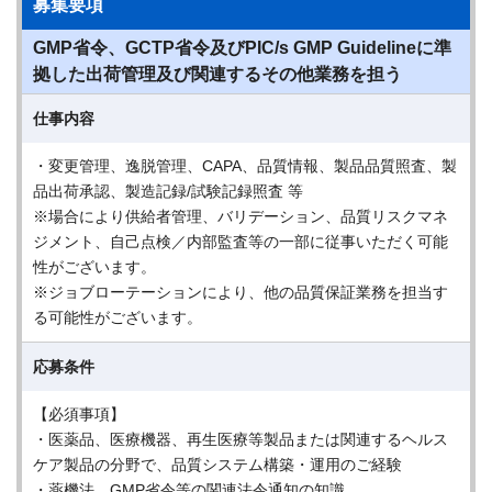
募集要項
GMP省令、GCTP省令及びPIC/s GMP Guidelineに準
拠した出荷管理及び関連するその他業務を担う
仕事内容
・変更管理、逸脱管理、CAPA、品質情報、製品品質照査、製
品出荷承認、製造記録/試験記録照査 等
※場合により供給者管理、バリデーション、品質リスクマネ
ジメント、自己点検／内部監査等の一部に従事いただく可能
性がございます。
※ジョブローテーションにより、他の品質保証業務を担当す
る可能性がございます。
応募条件
【必須事項】
・医薬品、医療機器、再生医療等製品または関連するヘルス
ケア製品の分野で、品質システム構築・運用のご経験
・薬機法、GMP省令等の関連法令通知の知識