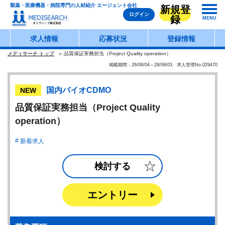
製薬・医療機器・病院専門の人材紹介 エージェント会社
新規登
ログイン
録
MENU
求人情報
応募状況
登録情報
メディサーチ トップ
品質保証実務担当（Project Quality operation）
掲載期間：26/06/04～28/06/03 求人管理No.029470
国内バイオCDMO
NEW
品質保証実務担当（Project Quality
operation）
新着求人
検討する
エントリー