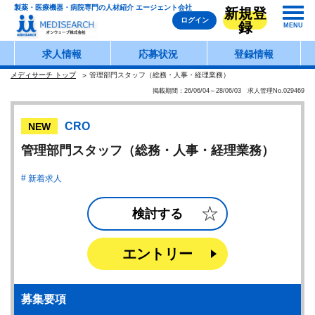
製薬・医療機器・病院専門の人材紹介 エージェント会社
新規登
ログイン
録
MENU
求人情報
応募状況
登録情報
メディサーチ トップ
管理部門スタッフ（総務・人事・経理業務）
掲載期間：26/06/04～28/06/03 求人管理No.029469
CRO
NEW
管理部門スタッフ（総務・人事・経理業務）
新着求人
検討する
エントリー
募集要項