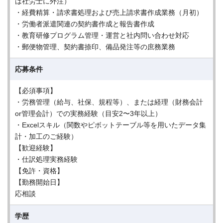
は社労士に外注）
・経費精算・請求書処理および売上請求書作成業務（月初）
・労働者派遣関連の契約書作成と報告書作成
・教育研修プログラム管理・運営と社内問い合わせ対応
・郵便物管理、契約書捺印、備品発注等の庶務業務
応募条件
【必須事項】
・労務管理（給与、社保、規程等）、または経理（財務会計
or管理会計）での実務経験（目安2〜3年以上）
・Excelスキル（関数やピボットテーブル等を用いたデータ集
計・加工のご経験）
【歓迎経験】
・仕訳処理実務経験
【免許・資格】
【勤務開始日】
応相談
学歴