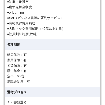
●制服・靴貸与
●慶弔見舞金制度
●e-learning
●flier（ビジネス書等の要約サービス）
●資格取得費用補助
●人間ドック費用補助（40歳以上対象）
●社員割引制度(飲料)
各種制度
健康保険：有
雇用保険：有
労災保険：有
厚生年金：有
定年：60歳
退職金制度：有
選考プロセス
１）書類選考