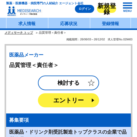
製薬・医療機器・病院専門の人材紹介 エージェント会社
新規登
ログイン
録
MENU
求人情報
応募状況
登録情報
メディサーチ トップ
品質管理＜責任者＞
掲載期間：26/06/03～26/12/02 求人管理No.029463
医薬品メーカー
品質管理＜責任者＞
検討する
エントリー
募集要項
医薬品・ドリンク剤受託製造トップクラスの企業で品