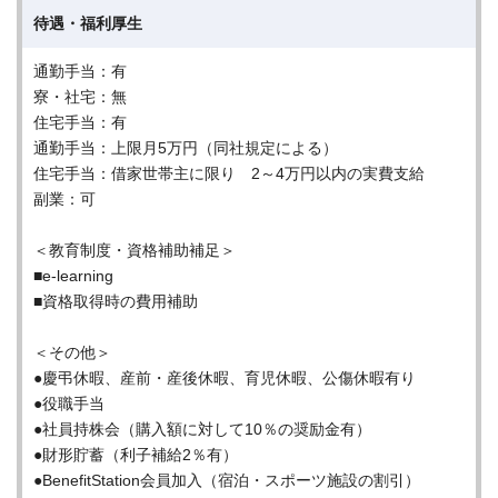
待遇・福利厚生
通勤手当：有
寮・社宅：無
住宅手当：有
通勤手当：上限月5万円（同社規定による）
住宅手当：借家世帯主に限り 2～4万円以内の実費支給
副業：可
＜教育制度・資格補助補足＞
■e-learning
■資格取得時の費用補助
＜その他＞
●慶弔休暇、産前・産後休暇、育児休暇、公傷休暇有り
●役職手当
●社員持株会（購入額に対して10％の奨励金有）
●財形貯蓄（利子補給2％有）
●BenefitStation会員加入（宿泊・スポーツ施設の割引）