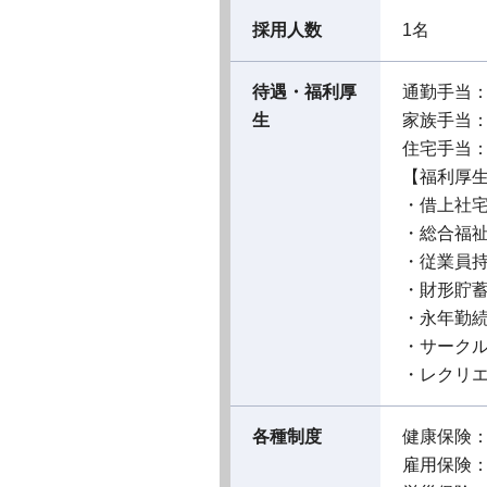
採用人数
1名
待遇・福利厚
通勤手当
生
家族手当
住宅手当
【福利厚
・借上社
・総合福
・従業員
・財形貯
・永年勤
・サーク
・レクリ
各種制度
健康保険
雇用保険