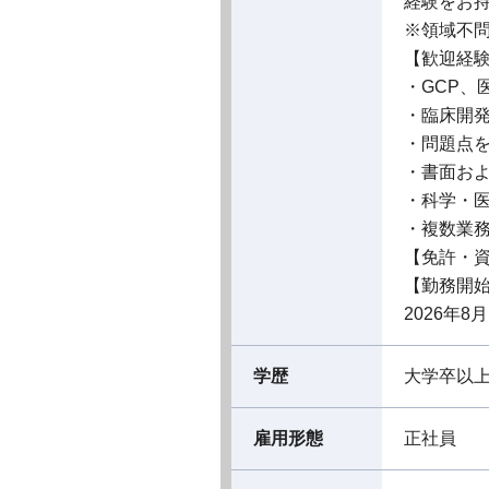
経験をお
※領域不
【歓迎経
・GCP
・臨床開
・問題点
・書面お
・科学・
・複数業
【免許・
【勤務開
2026年8
学歴
大学卒以
雇用形態
正社員