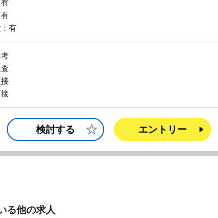
：有
：有
度：有
選考
検査
面接
面接
検討する
エントリー
いる他の求人