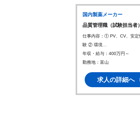
国内製薬メーカー
国内製薬メーカー
W
P監査（臨床試験の…
品質管理職（試験担当者
内容：・GCP監査（臨床試験
仕事内容：① PV、CV、安
質保証業務）…
験 ② 環境…
・給与：600万円～
年収・給与：400万円～
地：東京
勤務地：富山
求人の詳細へ
求人の詳細へ