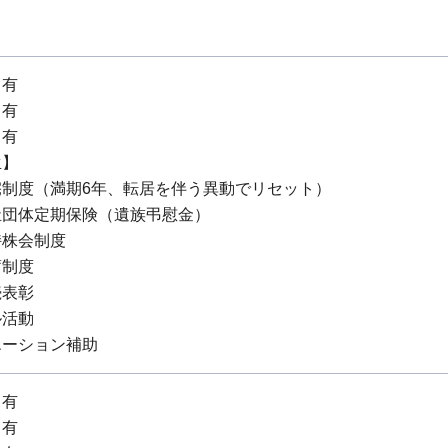
：有
：有
：有
生】
宅制度（満期6年、転居を伴う異動でリセット）
祉団体定期保険（遺族弔慰金）
持株会制度
蓄制度
続表彰
ル活動
エーション補助
：有
：有