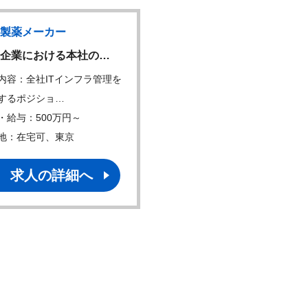
製薬メーカー
国内製薬メーカ
NEW
企業における本社の…
事業開発（アライアンス
内容：全社ITインフラ管理を
仕事内容：アライアンスチー
するポジショ…
新規ライセンス…
・給与：500万円～
年収・給与：600万円～
地：在宅可、東京
勤務地：在宅可、東京
求人の詳細へ
求人の詳細へ