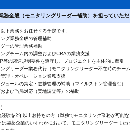
業務全般（モニタリングリーダー補助）を担っていただ
は以下業務をお任せする予定です。
リング業務全般の管理補助
ンダーの管理業務補助
ングチーム内の調整およびCRAの業務支援
SOP等の関連規制要件を遵守し、プロジェクトを主体的に牽引
リングリーダー業務代行（モニタリングリーダー不在時のチー
行管理・オペレーション業務支援
ケジュールの策定・進捗管理の補助（マイルストン管理含む）
応および当局対応（実地調査等）の補助
項】
務経験を2年以上お持ちの方（単独でモニタリング業務が可能
または製薬企業のいずれかにおいて、モニタリングリーダーまた