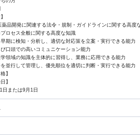
持ちの方
問
験】
、医薬品開発に関連する法令・規制・ガイドラインに関する高度
発プロセス全般に関する高度な知識
を早期に検知・分析し、適切な対応策を立案・実行できる能力
よび口頭での高いコミュニケーション能力
医学領域の知識を主体的に習得し、業務に応用できる能力
務を並行して管理し、優先順位を適切に判断・実行できる能力
資格】
始日】
月1日または9月1日
上