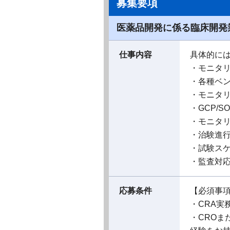
募集要項
医薬品開発に係る臨床開発
仕事内容
具体的に
・モニタ
・各種ベ
・モニタリ
・GCP/
・モニタ
・治験進
・試験ス
・監査対
応募条件
【必須事
・CRA実
・CRO