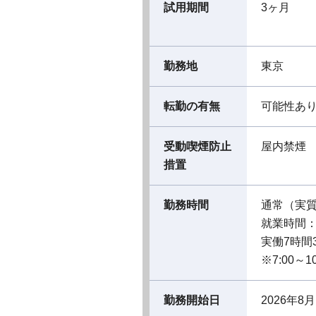
試用期間
3ヶ月
勤務地
東京
転勤の有無
可能性あ
受動喫煙防止
屋内禁煙
措置
勤務時間
通常（実
就業時間：08
実働7時間
※7:00～
勤務開始日
2026年8