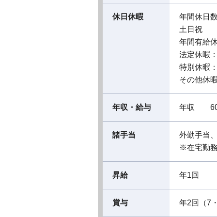
休日休暇
年間休日数
土日祝
年間有給休
法定休暇
特別休暇
その他休暇
年収・給与
年収 60
諸手当
外勤手当
※在宅勤
昇給
年1回
賞与
年2回（7