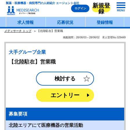
製薬・医療機器・病院専門の人材紹介 エージェント会社
新規登
ログイン
録
MENU
求人情報
応募状況
登録情報
メディサーチ トップ
【北陸駐在】営業職
掲載期間：26/06/03～28/06/02 求人管理No.029449
大手グループ企業
【北陸駐在】営業職
検討する
エントリー
募集要項
北陸エリアにて医療機器の営業活動