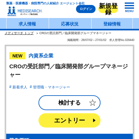
製薬・医療機器・病院専門の人材紹介 エージェント会社
新規登
ログイン
録
MENU
求人情報
応募状況
登録情報
メディサーチ トップ
CROの受託部門／臨床開発部グループマネージャー
掲載期間：26/07/02～27/01/02 求人管理No.029440
内資系企業
NEW
CROの受託部門／臨床開発部グループマネージ
ャー
新着求人
管理職・マネージャー
検討する
エントリー