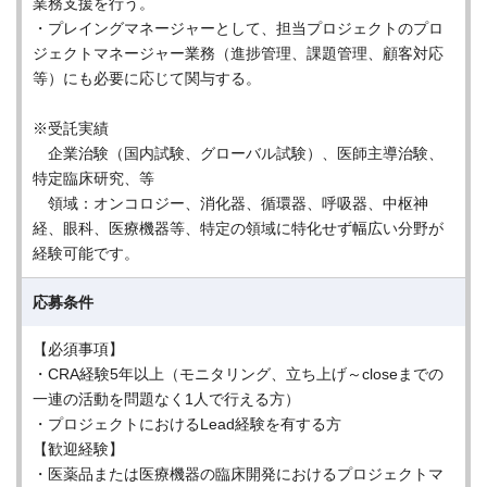
業務支援を行う。
・プレイングマネージャーとして、担当プロジェクトのプロ
ジェクトマネージャー業務（進捗管理、課題管理、顧客対応
等）にも必要に応じて関与する。
※受託実績
企業治験（国内試験、グローバル試験）、医師主導治験、
特定臨床研究、等
領域：オンコロジー、消化器、循環器、呼吸器、中枢神
経、眼科、医療機器等、特定の領域に特化せず幅広い分野が
経験可能です。
応募条件
【必須事項】
・CRA経験5年以上（モニタリング、立ち上げ～closeまでの
一連の活動を問題なく1人で行える方）
・プロジェクトにおけるLead経験を有する方
【歓迎経験】
・医薬品または医療機器の臨床開発におけるプロジェクトマ