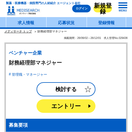
製薬・医療機器・病院専門の人材紹介 エージェント会社
新規登
ログイン
録
MENU
求人情報
応募状況
登録情報
メディサーチ トップ
財務経理部マネジャー
掲載期間：26/06/02～26/12/01 求人管理No.029436
ベンチャー企業
財務経理部マネジャー
管理職・マネージャー
検討する
エントリー
募集要項