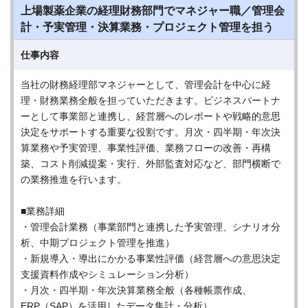
上場製薬企業の経理財務部門でマネジャー職／管理会
計・予実管理・決算業務・プロジェクト管理を担う
仕事内容
当社の財務経理部マネジャーとして、管理会計を中心に経
理・財務業務全般を担っていただきます。ビジネスパートナ
ーとして事業部と連携し、経営層へのレポートや戦略的意思
決定をサポートする重要な役割です。月次・四半期・年次決
算業務や予実管理、事業性評価、業務フローの改善・再構
築、コスト削減提案・実行、外部監査対応など、部門横断で
の業務推進を行います。
■業務詳細
・管理会計業務（事業部門と連携した予実管理、シナリオ分
析、中期プロジェクト管理を推進）
・新規導入・導出にかかる事業性評価（経営層への意思決定
支援資料作成やシミュレーション分析）
・月次・四半期・年次決算業務全般（各種帳票作成、
ERP（SAP）を活用したデータ集計・分析）