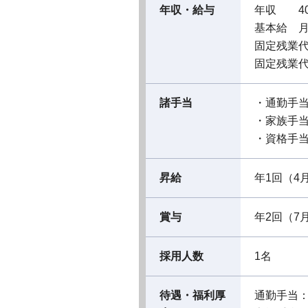
年収・給与
年収 40
基本給 月給
固定残業代￥
固定残業代
諸手当
・通勤手
・家族手
・資格手
昇給
年1回（4
賞与
年2回（7
採用人数
1名
待遇・福利厚
通勤手当