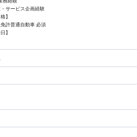
業務経験
業・サービス企画経験
資格】
免許普通自動車 必須
始日】
上
り