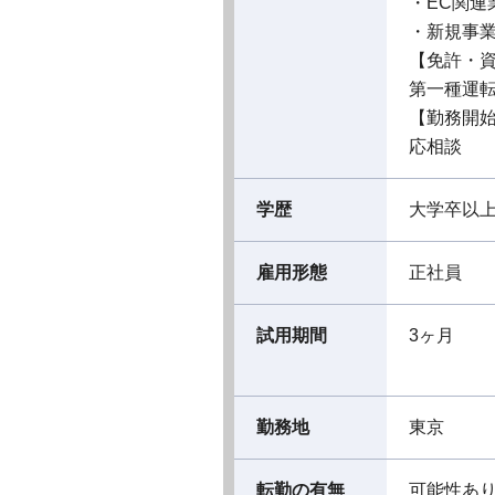
・EC関連
・新規事
【免許・
第一種運転
【勤務開
応相談
学歴
大学卒以
雇用形態
正社員
試用期間
3ヶ月
勤務地
東京
転勤の有無
可能性あ