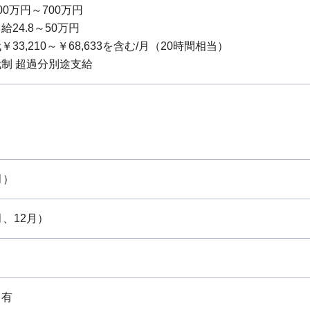
0万円～700万円
24.8～50万円
33,210～￥68,633を含む/月（20時間相当）
制 超過分別途支給
当
当
当
月）
月、12月）
：有