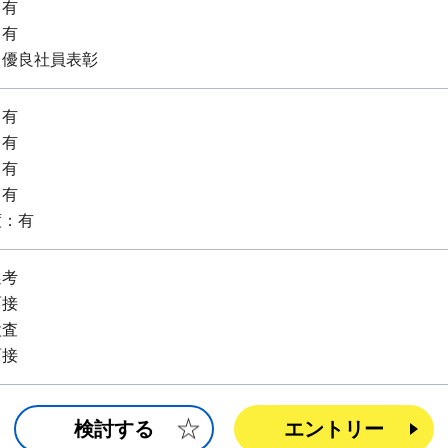
：有
：有
・優良社員表彰
：有
：有
：有
：有
度：有
選考
面接
検査
面接
検討する
エントリー