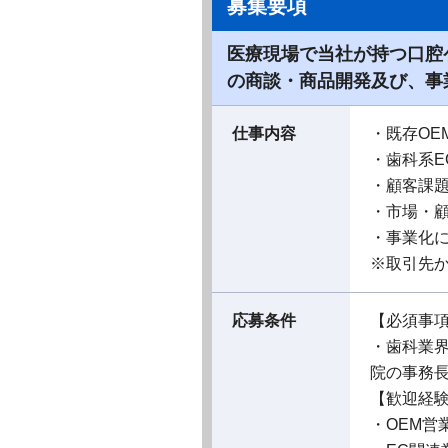
募集要項
医療現場で当社が持つ口腔
の商談・商品開発及び、事
仕事内容
・既存OE
・歯科系E
・顧客課
・市場・
・事業化
※取引先
応募条件
【必須事
・歯科業
院の事務
【歓迎経
・OEM営