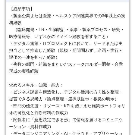
【必須事項】
・製薬企業または医療・ヘルスケア関連業界での3年以上の実
務経験
（臨床開発・TR・生物統計・薬事・製薬プロセス・研究・
医療情報等、いずれかのドメイン経験を有すること）
・デジタル施策・ITプロジェクトにおいて、リードまたは主
担当として推進した経験（規模・期間問わず、企画～実行～
評価の一連を担った経験）
・複数の部門・組織をまたいだステークホルダー調整・合意
形成の実務経験
求めるスキル・知識・能力：
・ビジネス課題を構造化し、デジタル活用の方向性を整理・
提言できる思考力（論点整理・選択肢提示・根拠の明示）
・部門の優先度・リソース・KPIを踏まえた施策ポートフォリ
オの可視化と判断材料の作成力
・関係者に「意思決定できる形」で情報を届けるコミュニケ
ーション・資料作成力
・データエンジニアリング・AI・クラウド・アプリケーショ