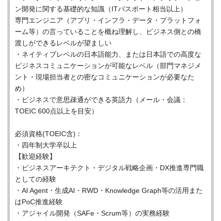
ン開発に関する基礎的な知識（ITパスポート相当以上）
専門エンジニア（アプリ・インフラ・データ・プラットフォ
ーム等）の言っていることを概ね理解し、ビジネス側との橋
渡しができるレベルが望ましい
・ネイティブレベルの日本語能力、または日本語での高度な
ビジネスコミュニケーションが可能なレベル（部門マネジメ
ント・現場担当者との密なコミュニケーションが必要なた
め）
・ビジネスで意思疎通ができる英語力（メール・会議：
TOEIC 600点以上を目安）
必須資格(TOEIC含)：
・四年制大学卒以上
【歓迎経験】
・ビジネスアーキテクト・デジタル戦略企画・DX推進専門職
としての経験
・AI Agent・生成AI・RWD・Knowledge Graph等の活用また
はPoC推進経験
・アジャイル開発（SAFe・Scrum等）の実務経験