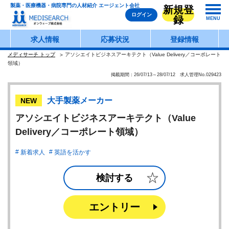
製薬・医療機器・病院専門の人材紹介 エージェント会社
新規登
ログイン
録
MENU
求人情報
応募状況
登録情報
メディサーチ トップ
アソシエイトビジネスアーキテクト（Value Delivery／コーポレート
領域）
掲載期間：26/07/13～28/07/12 求人管理No.029423
大手製薬メーカー
NEW
アソシエイトビジネスアーキテクト（Value
Delivery／コーポレート領域）
新着求人
英語を活かす
検討する
エントリー