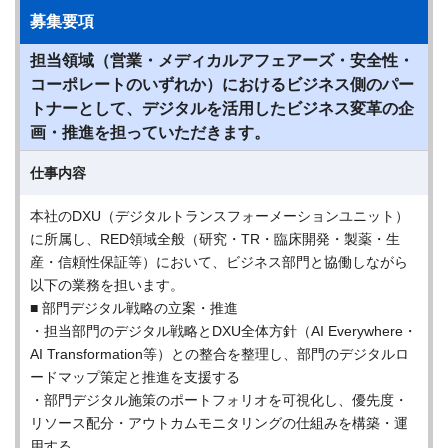
募集要項
担当領域（営業・メディカルアフェアーズ・安全性・
コーポレートのいずれか）におけるビジネス側のパー
トナーとして、デジタルを活用したビジネス変革の企
画・推進を担っていただきます。
仕事内容
本社のDXU（デジタルトランスフォーメーションユニット）
に所属し、RED領域全般（研究・TR・臨床開発・製薬・生
産・信頼性保証等）において、ビジネス部門と協働しながら
以下の業務を担います。
■ 部門デジタル戦略の立案・推進
・担当部門のデジタル戦略とDXU全体方針（AI Everywhere・
AI Transformation等）との整合を整理し、部門のデジタルロ
ードマップ策定と推進を支援する
・部門デジタル施策のポートフォリオを可視化し、優先度・
リソース配分・アウトカムモニタリングの仕組みを構築・運
用する