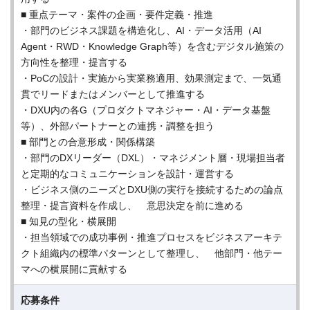
■ 重点テーマ・案件の企画・要件定義・推進
・部門のビジネス課題を構造化し、AI・データ活用（AI
Agent・RWD・Knowledge Graph等）を含むデジタル施策の
方向性を整理・提言する
・PoCの設計・実施から実業務適用、効果測定まで、一気通
貫でリードまたはメンバーとして推進する
・DXU内の各G（プロダクトマネジャー・AI・データ基盤
等）、外部パートナーとの連携・調整を担う
■ 部門との合意形成・関係構築
・部門のDXリーダー（DXL）・マネジメント層・現場担当者
と定期的なコミュニケーションを設計・運営する
・ビジネス側のニーズとDXU側の実行を接続するための論点
整理・提言資料を作成し、 意思決定を前に進める
■ 知見の型化・横展開
・担当領域での成功事例・推進プロセスをビジネスアーキテ
クト組織内の標準パターンとして整理し、 他部門・他テー
マへの横展開に貢献する
応募条件