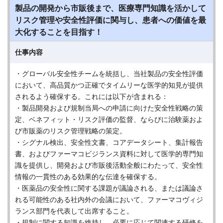
製品の開発から市販後まで、医療専門知識を活かして
リスク管理や安全性評価に関与し、患者への価値を最
大化することを目指す！
仕事内容
・グローバル安全性チームを統括し、当社製品の安全性評価
において、高品質かつ正確でタイムリーな医学的知見が提供
されるよう確保する。これには以下が含まれる：
・製品開発および規制当局への申請に向けた安全性戦略の策
定、ベネフィット・リスク評価の監督、ならびに治験薬およ
び市販薬のリスク管理戦略の策定。
・シグナル検出、安全性文書、コアデータシート、集計報告
書、およびファーマコビジランス資料に対して医学的専門知
識を提供し、開発および市販後活動全般にわたって、安全性
情報の一貫性のある効果的な伝達を確保する。
・医薬品の安全性に関する課題が議論される、または議論さ
れる可能性のある社内外の会議において、ファーマコヴィジ
ランス部門を代表して出席すること。
・規制に関する知識を維持し、必要に応じて関連する研修を