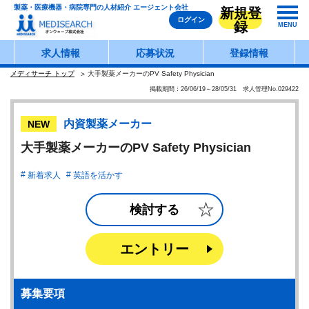
製薬・医療機器・病院専門の人材紹介 エージェント会社
新規登
ログイン
録
MENU
求人情報
応募状況
登録情報
メディサーチ トップ
大手製薬メーカーのPV Safety Physician
掲載期間：26/06/19～28/05/31 求人管理No.029422
内資製薬メーカー
NEW
大手製薬メーカーのPV Safety Physician
新着求人
英語を活かす
検討する
エントリー
募集要項