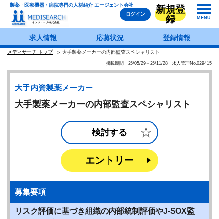
製薬・医療機器・病院専門の人材紹介 エージェント会社
新規登
ログイン
録
MENU
求人情報
応募状況
登録情報
メディサーチ トップ
大手製薬メーカーの内部監査スペシャリスト
掲載期間：26/05/29～26/11/28 求人管理No.029415
大手内資製薬メーカー
大手製薬メーカーの内部監査スペシャリスト
検討する
エントリー
募集要項
リスク評価に基づき組織の内部統制評価やJ-SOX監