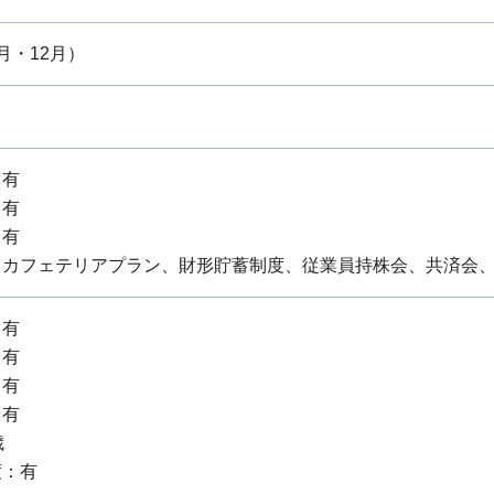
月・12月）
：有
：有
：有
、カフェテリアプラン、財形貯蓄制度、従業員持株会、共済会
：有
：有
：有
：有
歳
度：有