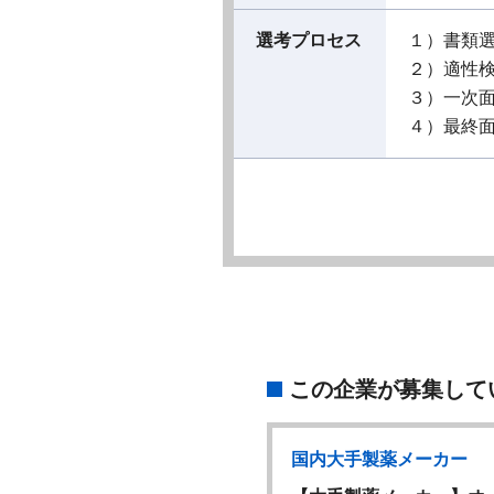
選考プロセス
１）書類
２）適性
３）一次
４）最終
この企業が募集して
国内大手製薬メーカー
国内大手製薬メーカー
W