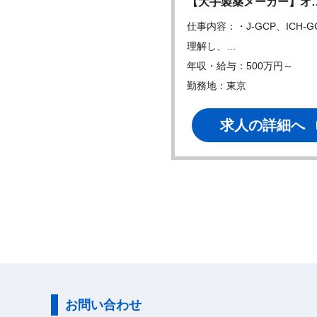
合成研究職
【大手製薬メーカー】オ
内容：・ 低分子医薬品創製に
仕事内容：・J-GCP、ICH-G
る探索合成研…
理解し、…
・給与：550万円～
年収・給与：500万円～
地：在宅可、大阪
勤務地：東京
求人の詳細へ
求人の詳細へ
お問い合わせ