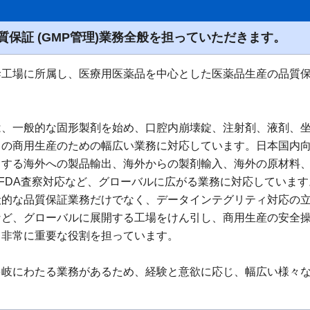
保証 (GMP管理)業務全般を担っていただきます。
幹工場に所属し、医療用医薬品を中心とした医薬品生産の品質
は、一般的な固形製剤を始め、口腔内崩壊錠、注射剤、液剤、
らの商用生産のための幅広い業務に対応しています。日本国内
とする海外への製品輸出、海外からの製剤輸入、海外の原材料
 FDA査察対応など、グローバルに広がる業務に対応しています
的な品質保証業務だけでなく、データインテグリティ対応の立案・推進や
など、グローバルに展開する工場をけん引し、商用生産の安全
る非常に重要な役割を担っています。
多岐にわたる業務があるため、経験と意欲に応じ、幅広い様々