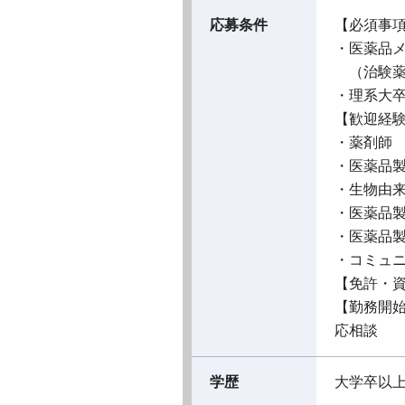
応募条件
【必須事
・医薬品メ
（治験薬
・理系大
【歓迎経
・薬剤師
・医薬品製
・生物由来
・医薬品製
・医薬品
・コミュ
【免許・
【勤務開
応相談
学歴
大学卒以