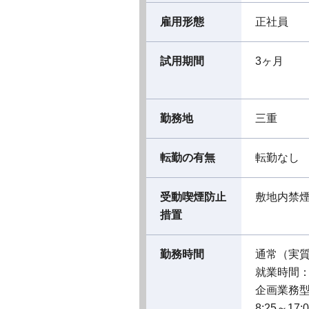
雇用形態
正社員
試用期間
3ヶ月
勤務地
三重
転勤の有無
転勤なし
受動喫煙防止
敷地内禁
措置
勤務時間
通常（実
就業時間：08
企画業務
8:25～1