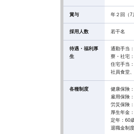
賞与
年２回（7
採用人数
若干名
待遇・福利厚
通勤手当
生
寮・社宅
住宅手当
社員食堂
各種制度
健康保険
雇用保険
労災保険
厚生年金
定年：60
退職金制