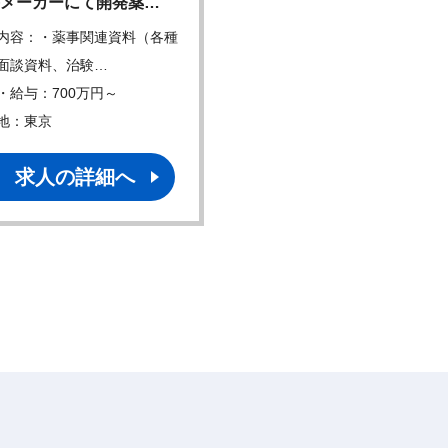
メーカーにて開発薬…
原薬および製剤の品質保
内容：・薬事関連資料（各種
仕事内容：医療用医薬品の
面談資料、治験…
証業務を担当してい…
・給与：700万円～
年収・給与：600万円～
地：東京
勤務地：三重、他
求人の詳細へ
求人の詳細へ