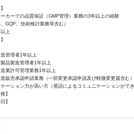
項】
ーカーでの品質保証（GMP管理）業務の3年以上の経験
、GQP、技術検討業務等含む）
卒以上
験】
造管理者1年以上
製品製造管理者1年以上
造業許可管理業務1年以上
製造販売承認申請業務（一部変更承認申請及び軽微変更届含む）
ニケーション力が高い方（英語によるコミュニケーションがで
資格】
始日】
上