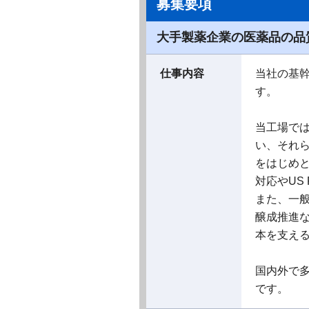
募集要項
大手製薬企業の医薬品の品質
仕事内容
当社の基
す。
当工場で
い、それ
をはじめ
対応やUS
また、一般
醸成推進
本を支え
国内外で
です。