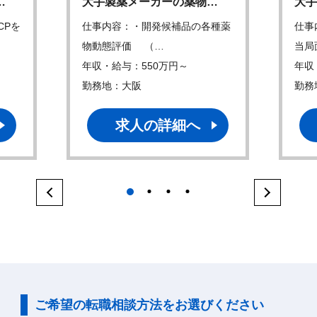
…
大手製薬メーカーの薬物…
大手
CPを
仕事内容：・開発候補品の各種薬
仕事
物動態評価 （…
当局
年収・給与：550万円～
年収
勤務地：大阪
勤務
求人の詳細へ
1
2
3
4
ご希望の転職相談方法をお選びください