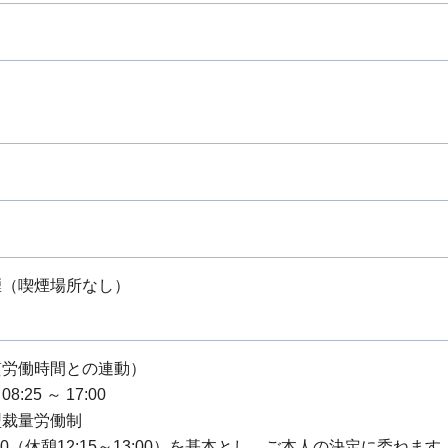
煙（喫煙場所なし）
質労働時間との連動）
:25 ～ 17:00
型裁量労働制
7:00（休憩12:15～13:00）を基本とし、ご本人の決定に委ねます