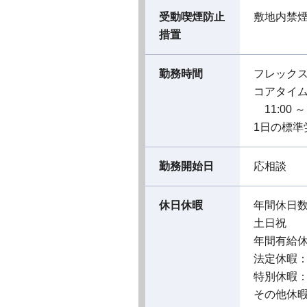
受動喫煙防止
敷地内禁
措置
勤務時間
フレック
コアタイ
11:00 ～ 
1日の標準
勤務開始日
応相談
休日休暇
年間休日数
土日祝
年間有給
法定休暇
特別休暇
その他休