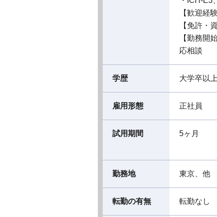
・ICH-
【歓迎経
【免許・
【勤務開
応相談
学歴
大学卒以
雇用形態
正社員
試用期間
5ヶ月
勤務地
東京、他
転勤の有無
転勤なし