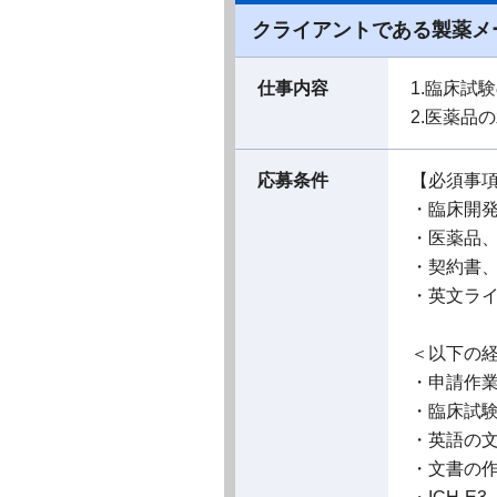
クライアントである製薬メ
仕事内容
1.臨床試
2.医薬品
応募条件
【必須事
・臨床開
・医薬品
・契約書
・英文ラ
＜以下の
・申請作業
・臨床試
・英語の
・文書の作