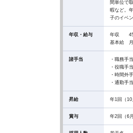
間単位で
暇など。年
子のイベ
年収・給与
年収 4
基本給 月
諸手当
・職務手
・役職手
・時間外
・通勤手
昇給
年1回（1
賞与
年2回（6