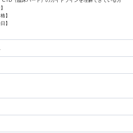
E3、CTD（臨床パート）のガイドラインを理解できている方
験】
資格】
始日】
上