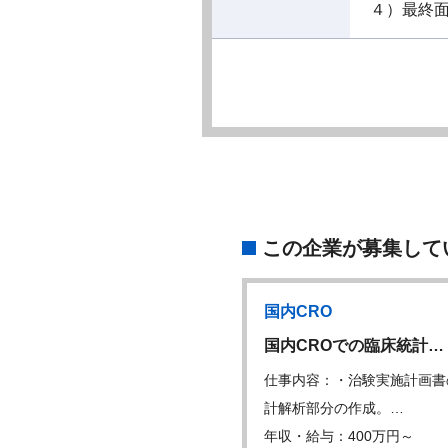
４）最終
この企業が募集して
CRO
国内CRO
S・PVメディカル…
国内CROでの臨床統計…
内容：製薬企業が作成する以
仕事内容：・治験実施計画書
メディカル関連…
計解析部分の作成。…
・給与：450万円～
年収・給与：400万円～