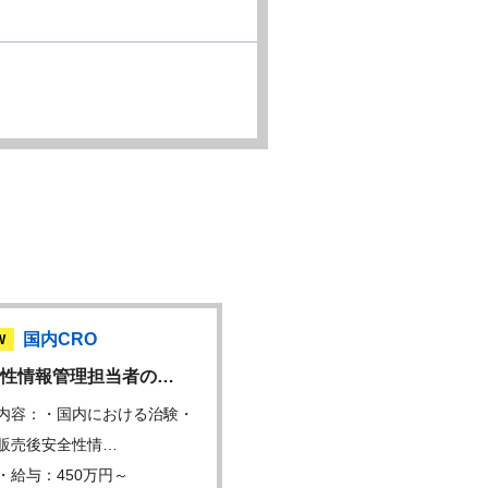
国内CRO
国内CRO
W
NEW
性情報管理担当者の…
【未経験】臨床開発モニ
内容：・国内における治験・
仕事内容：モニター導入研
販売後安全性情…
OJT等の研修を経て…
・給与：450万円～
年収・給与：400万円～