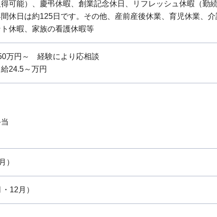
取得可能）、慶弔休暇、創業記念休日、リフレッシュ休暇（勤続
間休日は約125日です。その他、産前産後休業、育児休業、
ント休暇、家族の看護休暇等
50万円～ 経験により応相談
給24.5～万円
当
当
手当
当
0月）
月・12月）