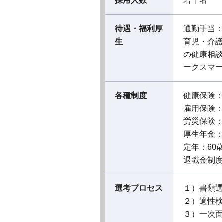
採用人数
若干名
待遇・福利厚
通勤手当
生
育児・介
の健康相
ークスマ
各種制度
健康保険
雇用保険
労災保険
厚生年金
定年：60
退職金制
選考プロセス
１）書類
２）適性
３）一次