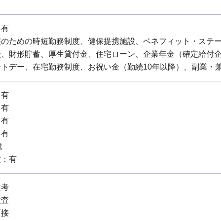
：有
護のための時短勤務制度、健保提携施設、ベネフィット・ステ
談、財形貯蓄、厚生貸付金、住宅ローン、企業年金（確定給付
ートデー、在宅勤務制度、お祝い金（勤続10年以降）、副業・
：有
：有
：有
：有
歳
度：有
選考
検査
面接