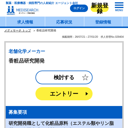
製薬・医療機器・病院専門の人材紹介 エージェント会社
新規登
ログイン
録
MENU
求人情報
応募状況
登録情報
メディサーチ トップ
香粧品研究開発
掲載期間：26/07/21～27/01/20 求人管理No.029404
老舗化学メーカー
香粧品研究開発
検討する
エントリー
募集要項
研究開発職として化粧品原料（エステル類やリン脂