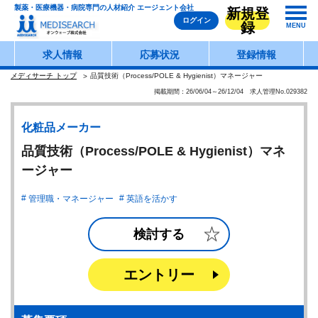
製薬・医療機器・病院専門の人材紹介 エージェント会社
新規登
ログイン
録
MENU
求人情報
応募状況
登録情報
メディサーチ トップ
品質技術（Process/POLE & Hygienist）マネージャー
掲載期間：26/06/04～26/12/04 求人管理No.029382
化粧品メーカー
品質技術（Process/POLE & Hygienist）マネ
ージャー
管理職・マネージャー
英語を活かす
検討する
エントリー