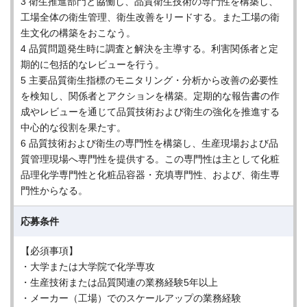
3 衛生推進部門と協働し、品質衛生技術の専門性を構築し、
工場全体の衛生管理、衛生改善をリードする。また工場の衛
生文化の構築をおこなう。
4 品質問題発生時に調査と解決を主導する。利害関係者と定
期的に包括的なレビューを行う。
5 主要品質衛生指標のモニタリング・分析から改善の必要性
を検知し、関係者とアクションを構築。定期的な報告書の作
成やレビューを通じて品質技術および衛生の強化を推進する
中心的な役割を果たす。
6 品質技術および衛生の専門性を構築し、生産現場および品
質管理現場へ専門性を提供する。この専門性は主として化粧
品理化学専門性と化粧品容器・充填専門性、および、衛生専
門性からなる。
応募条件
【必須事項】
・大学または大学院で化学専攻
・生産技術または品質関連の業務経験5年以上
・メーカー（工場）でのスケールアップの業務経験