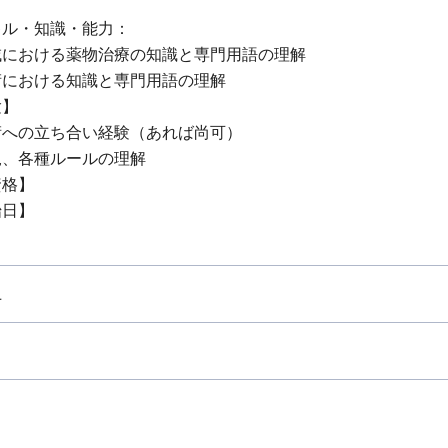
キル・知識・能力：
域における薬物治療の知識と専門用語の理解
術における知識と専門用語の理解
験】
術への立ち合い経験（あれば尚可）
規、各種ルールの理解
資格】
始日】
上