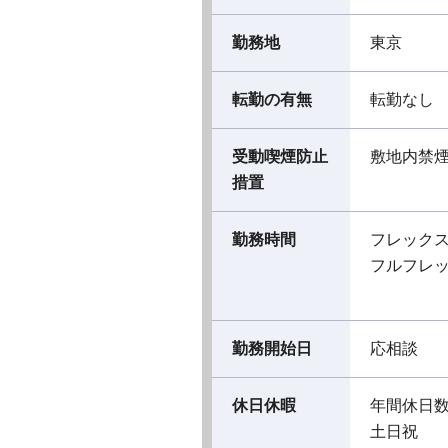
勤務地
東京
転勤の有無
転勤なし
受動喫煙防止
敷地内禁
措置
勤務時間
フレック
フルフレ
勤務開始日
応相談
休日休暇
年間休日数
土日祝