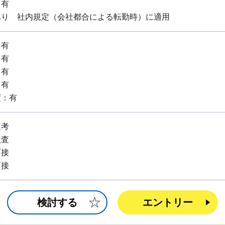
：有
あり 社内規定（会社都合による転勤時）に適用
：有
：有
：有
：有
度：有
選考
検査
面接
面接
検討する
エントリー