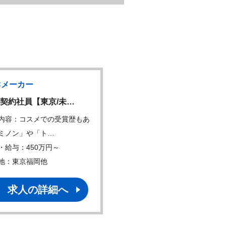
Cメーカー
大手グループ企業
契約社員【東京/未…
【東京】DIコミュニケ…
内容：コスメでの受賞歴もあ
仕事内容：製薬企業のDI・
ミノン」や「ト…
務担当として、問…
・給与：450万円～
年収・給与：350万円～
地：東京福岡他
勤務地：東京
求人の詳細へ
求人の詳細へ