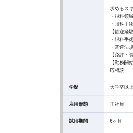
求めるス
・眼科領
・眼科手
【歓迎経
・眼科手
・関連法
【免許・
【勤務開
応相談
学歴
大学卒以
雇用形態
正社員
試用期間
6ヶ月