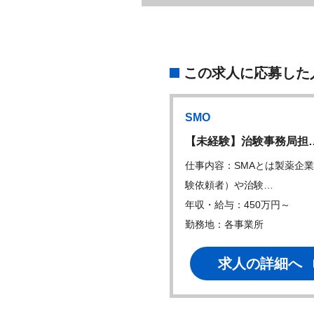
この求人に応募した
SMO
語力×サイエンス】…
【未経験】治験事務局担
内容：以下の業務を中心に、
仕事内容：SMAとは製薬企
と希望に応じて…
験依頼者）や治験…
・給与：450万円～
年収・給与：450万円～
地：
勤務地：各事業所
求人の詳細へ
求人の詳細へ