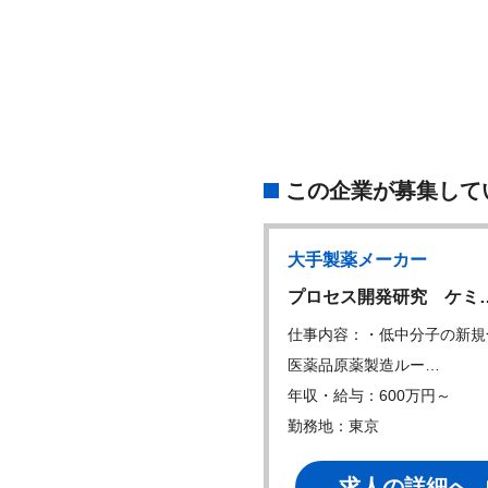
この企業が募集して
製薬メーカー
大手製薬メーカー
保証担当者（GQP…
プロセス開発研究 ケミ
内容：職務内容： 医薬品、医
仕事内容：・低中分子の新規
器(有形、…
医薬品原薬製造ルー…
・給与：600万円～
年収・給与：600万円～
地：東京
勤務地：東京
求人の詳細へ
求人の詳細へ