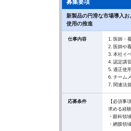
募集要項
新製品の円滑な市場導入お
使用の推進
仕事内容
1. 医師
2. 医師
3. 本社
4. 認定
5. 適正
6. チー
7. 関連
応募条件
【必須事
求める経
・眼科領域
・網膜領域の