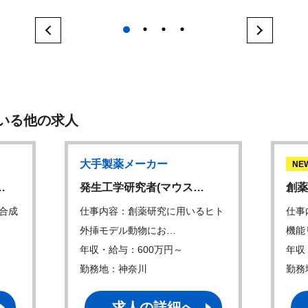
1
2
3
4
いる他の求人
大手製薬メーカー
NE
…
発生工学研究者(マウス…
創薬
合成
仕事内容：創薬研究に用いるヒト
仕事
外挿モデル動物にお…
機能
年収・給与：600万円～
年収
勤務地：神奈川
勤務
求人の詳細へ