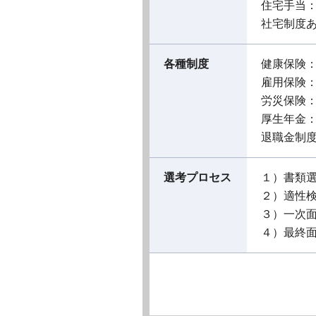
住宅手当
社宅制度
各種制度
健康保険
雇用保険
労災保険
厚生年金
退職金制
選考プロセス
１）書類
２）適性
３）一次
４）最終