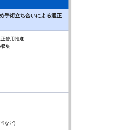
め手術立ち合いによる適正
適正使用推進
の収集
担当など)