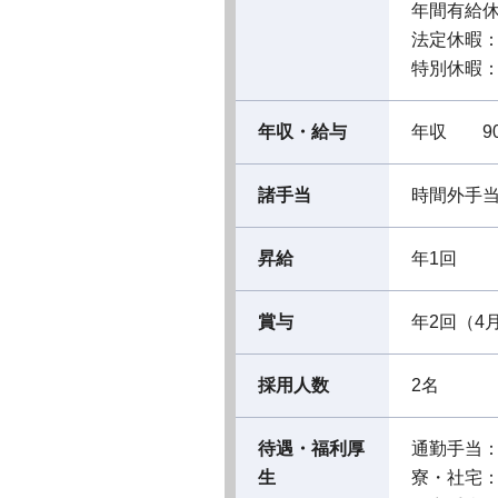
年間有給休
法定休暇
特別休暇
年収・給与
年収 90
諸手当
時間外手
昇給
年1回
賞与
年2回（4
採用人数
2名
待遇・福利厚
通勤手当
生
寮・社宅