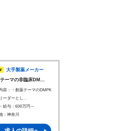
大手製薬メーカー
大手製薬メーカ
W
NEW
テーマの非臨床DM…
CMC薬事担当者 / …
内容：・創薬テーマのDMPK
仕事内容：・CMC薬事領域
リーダーとし…
るグローバル申請…
・給与：600万円～
年収・給与：600万円～
地：神奈川
勤務地：東京
求人の詳細へ
求人の詳細へ