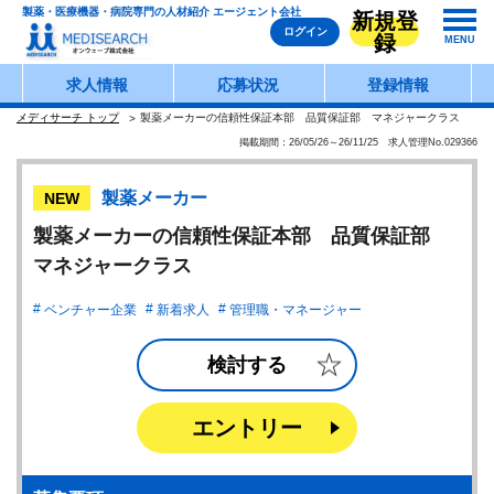
製薬・医療機器・病院専門の人材紹介 エージェント会社
新規登
ログイン
録
MENU
求人情報
応募状況
登録情報
メディサーチ トップ
製薬メーカーの信頼性保証本部 品質保証部 マネジャークラス
掲載期間：26/05/26～26/11/25 求人管理No.029366
製薬メーカー
NEW
製薬メーカーの信頼性保証本部 品質保証部
マネジャークラス
ベンチャー企業
新着求人
管理職・マネージャー
検討する
エントリー