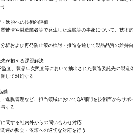
行う
苦情・逸脱への技術的評価
品質苦情や製造業者等で発生した逸脱等の事象について、技術
因分析および再発防止策の検討・推進を通じて製品品質の維持
委託先が抱える課題解決
MP監査、製品年次照査等において抽出された製造委託先の製造
協働して対処する
の協働
理・逸脱管理など、担当領域においてQA部門を技術面からサポ
寄与する
技術に関する社内外からの問い合わせ対応
術関連の照会・依頼への適切な対応を行う