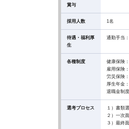
賞与
採用人数
1名
待遇・福利厚
通勤手当
生
各種制度
健康保険
雇用保険
労災保険
厚生年金
退職金制
選考プロセス
１）書類
２）一次
３）最終