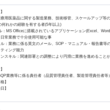
項】
医療用医薬品に関する製造業務、技術移管、スケールアップ等
の何れかの経験を有する者(5年以上)
：MS Officeに搭載されているアプリケーション(Excel、Word、Po
、日常業務で十分使用可能な事
キル：業務に係る英文のメール、SOP・マニュアル・報告書等
イティング能力
マンスキル：関連部署との調整により円滑に業務を進めること
験】
GQP業務等に係る責任者（品質管理責任者、製造管理責任者等
資格】
始日】
上