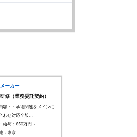
メーカー
製薬メーカー
研修（業務委託契約）
サプライチェーンマネジ
内容：・学術関連をメインに
仕事内容：■販売・供給・在
合わせ対応全般…
画 ・営業、CM…
・給与：650万円～
年収・給与：750万円～
地：東京
勤務地：東京