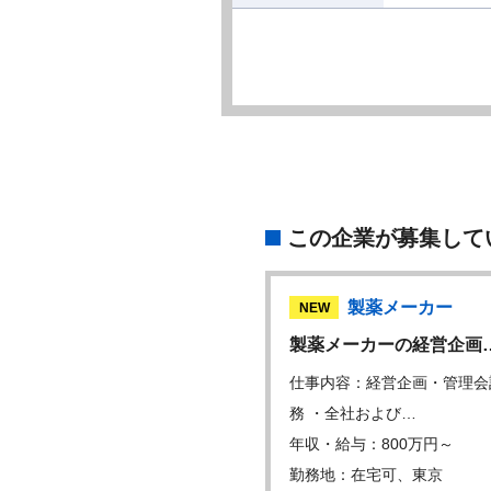
この企業が募集して
メーカー
製薬メーカー
NEW
性情報管理（PV）…
製薬メーカーの経営企画
内容：主として当社製品に関
仕事内容：経営企画・管理会
症例評価/集積…
務 ・全社および…
・給与：750万円～
年収・給与：800万円～
地：在宅可、東京
勤務地：在宅可、東京