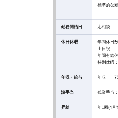
標準的な勤務
勤務開始日
応相談
休日休暇
年間休日数
土日祝
年間有給休
特別休暇
年収・給与
年収 75
諸手当
残業手当
昇給
年1回(4