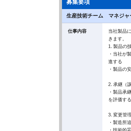
募集要項
生産技術チーム マネジャ
仕事内容
当社製品
きます。
1. 製品
・当社が
進する
・製品の
2. 承継
・製品承
を評価す
3. 変更
・製造所
・技術的