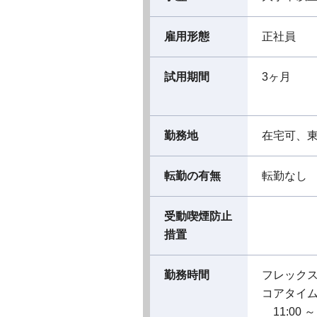
雇用形態
正社員
試用期間
3ヶ月
勤務地
在宅可、
転勤の有無
転勤なし
受動喫煙防止
措置
勤務時間
フレック
コアタイ
11:00 ～ 