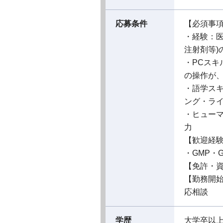
応募条件
【必須事
・経験：
注射剤等)
・PCスキル
の操作が
・語学ス
ング・ラ
・ヒュー
力
【歓迎経
・GMP・
【免許・
【勤務開
応相談
学歴
大学卒以