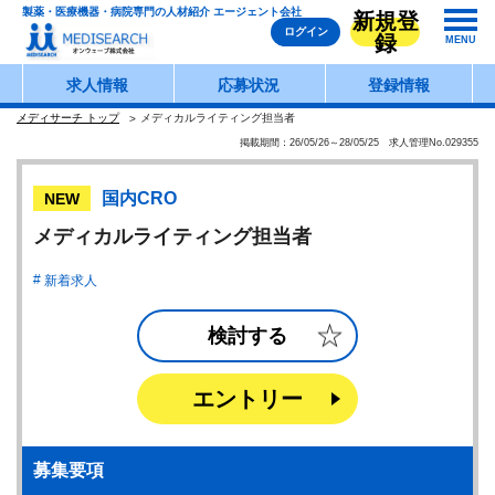
製薬・医療機器・病院専門の人材紹介 エージェント会社
新規登
ログイン
録
MENU
求人情報
応募状況
登録情報
メディサーチ トップ
メディカルライティング担当者
掲載期間：26/05/26～28/05/25 求人管理No.029355
国内CRO
NEW
メディカルライティング担当者
新着求人
検討する
エントリー
募集要項