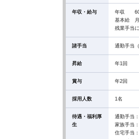
年収・給与
年収 60
基本給 月
残業手当
諸手当
通勤手当
昇給
年1回
賞与
年2回
採用人数
1名
待遇・福利厚
通勤手当
生
家族手当
住宅手当