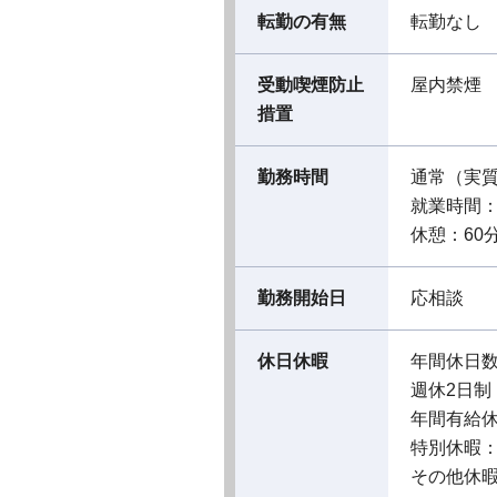
転勤の有無
転勤なし
受動喫煙防止
屋内禁煙
措置
勤務時間
通常（実
就業時間：08
休憩：60
勤務開始日
応相談
休日休暇
年間休日数
週休2日制
年間有給休
特別休暇
その他休暇