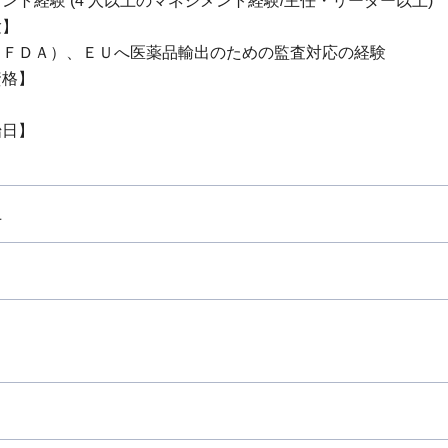
ント経験 (4 人以上のマネジメント経験/主任・リーダー以上)
験】
（ＦＤＡ）、ＥＵへ医薬品輸出のための監査対応の経験
資格】
始日】
上