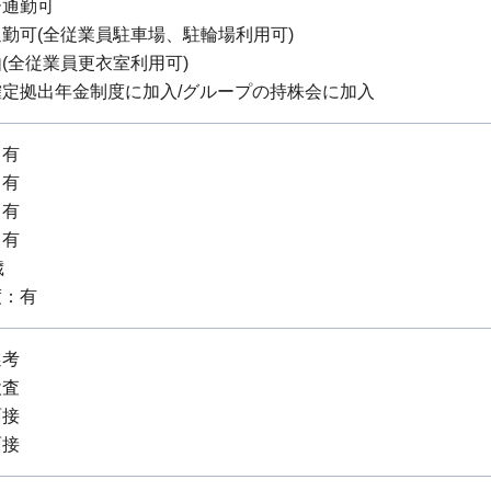
ー通勤可
勤可(全従業員駐車場、駐輪場利用可)
(全従業員更衣室利用可)
定拠出年金制度に加入/グループの持株会に加入
：有
：有
：有
：有
歳
度：有
選考
検査
面接
面接