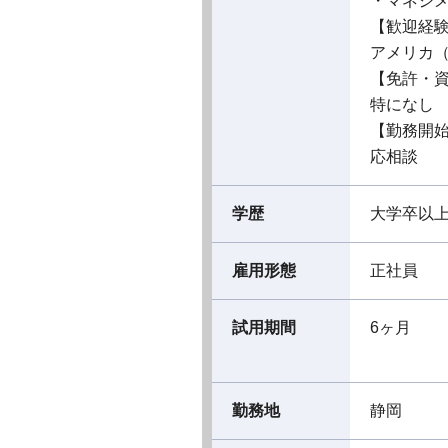
・マネジメ
【歓迎経
アメリカ
【免許・
特になし
【勤務開
応相談
学歴
大学卒以
雇用形態
正社員
試用期間
6ヶ月
勤務地
静岡