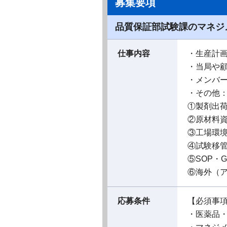
募集要項
品質保証部試験課のマネジ
仕事内容
・生産計
・当局や
・メンバー
・その他
①製剤出
②原材料
③工場環
④試験移
⑤SOP・
⑥海外（ア
応募条件
【必須事
・医薬品・