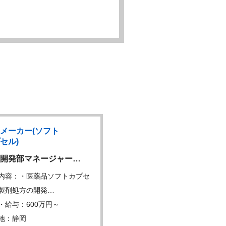
メーカー(ソフト
製薬メーカー(ソフト
セル)
カプセル)
開発部マネージャー…
品質管理
内容：・医薬品ソフトカプセ
仕事内容：当社から出荷す
製剤処方の開発…
の品質を保証するた…
・給与：600万円～
年収・給与：300万円～
地：静岡
勤務地：静岡