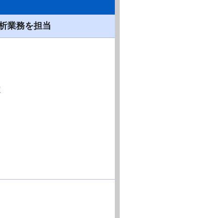
析業務を担当
定