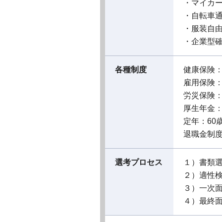
・マイカ
・自転車通
・服装自由
・企業型確
各種制度
健康保険
雇用保険
労災保険
厚生年金
定年：60
退職金制
選考プロセス
１）書類
２）適性
３）一次
４）最終