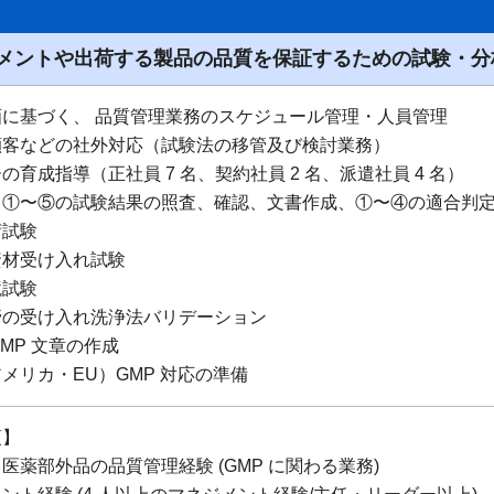
メントや出荷する製品の品質を保証するための試験・分
画に基づく、 品質管理業務のスケジュール管理・人員管理
顧客などの社外対応（試験法の移管及び検討業務）
の育成指導（正社員 7 名、契約社員 2 名、派遣社員 4 名）
：①〜⑤の試験結果の照査、確認、文書作成、①〜④の適合判
荷試験
資材受け入れ試験
境試験
管の受け入れ洗浄法バリデーション
GMP 文章の作成
メリカ・EU）GMP 対応の準備
項】
医薬部外品の品質管理経験 (GMP に関わる業務)