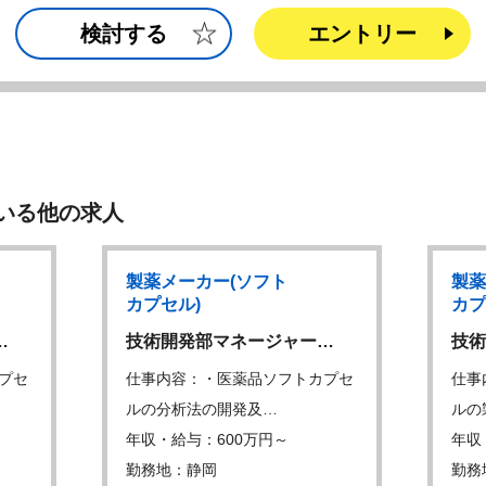
検討する
エントリー
いる他の求人
製薬メーカー(ソフト
製薬
カプセル)
カプ
…
技術開発部マネージャー…
技術
プセ
仕事内容：・医薬品ソフトカプセ
仕事
ルの分析法の開発及…
ルの
年収・給与：600万円～
年収
勤務地：静岡
勤務