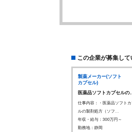
この企業が募集して
製薬メーカー(ソフト
製薬メーカー(ソフト
W
カプセル)
カプセル)
保証部品質保証課 …
医薬品ソフトカプセルの
内容：・品質保証部門の運営
仕事内容：・医薬品ソフトカ
 ・メンバー…
ルの製剤処方（ソフ…
・給与：600万円～
年収・給与：300万円～
地：静岡
勤務地：静岡