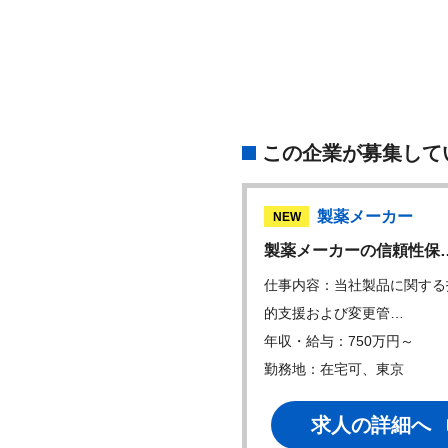
この企業が募集して
製薬メーカー
製薬メーカー
W
NEW
メーカーの信頼性保…
製薬メーカーの信頼性保
内容：当社製品に関する品質
仕事内容：当社製品に関する
業務を中心に、…
的支援および変更管…
・給与：750万円～
年収・給与：750万円～
地：在宅可、東京
勤務地：在宅可、東京
求人の詳細へ
求人の詳細へ