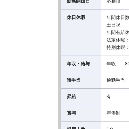
勤務開始日
応相談
休日休暇
年間休日数
土日祝
年間有給休
法定休暇
特別休暇
年収・給与
年収 80
諸手当
通勤手当
昇給
有
賞与
年俸制