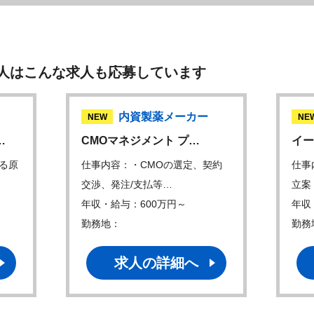
人はこんな求人も応募しています
内資製薬メーカー
NEW
NE
…
CMOマネジメント プ…
イー
る原
仕事内容：・CMOの選定、契約
仕事
交渉、発注/支払等…
立案
年収・給与：600万円～
年収
勤務地：
勤務
求人の詳細へ