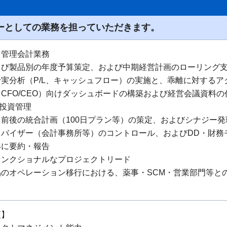
ャーとしての業務を担っていただきます。
・管理会計業務
よび製品別の年度予算策定、および中期経営計画のローリング
実分析（P/L、キャッシュフロー）の実施と、乖離に対するア
CFO/CEO）向けダッシュボードの構築および経営会議資料の
び投資管理
前後の統合計画（100日プラン等）の策定、およびシナジー
ドバイザー（会計事務所等）のコントロール、およびDD・財務
形に要約・報告
ァンクショナルなプロジェクトリード
品のオペレーション移行における、薬事・SCM・営業部門等と
項】