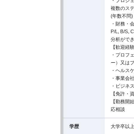
・プロジ
複数のス
(年数不問)
・財務・
P/L, 
分析がで
【歓迎経
・プロフ
ー）又はプ
・ヘルスケ
・事業会社
・ビジネスレ
【免許・
【勤務開
応相談
学歴
大学卒以