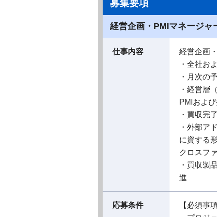
募集要項
経営企画・PMIマネージ
仕事内容
経営企画
・全社お
・月次の予
・経営層（
PMIおよ
・買収完了
・外部ア
に資する
クロスフ
・買収製
進
応募条件
【必須事