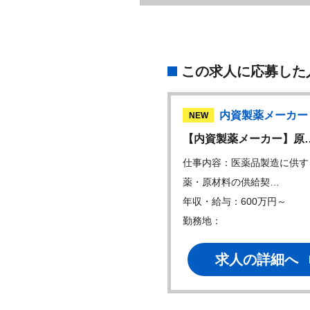
この求人に応募した
メーカー
内資製薬メーカー
NEW
ライチェーンマネジ…
【内資製薬メーカー】原
内容：■販売・供給・在庫計
仕事内容：医薬品製造に供す
・営業、CM…
薬・原材料の供給契…
・給与：750万円～
年収・給与：600万円～
地：
勤務地：
求人の詳細へ
求人の詳細へ