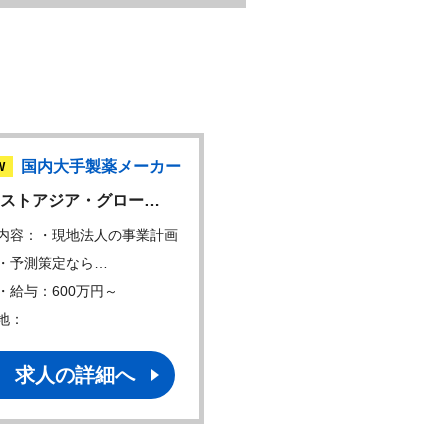
国内大手製薬メーカー
外資製薬メーカ
W
NEW
ストアジア・グロー…
大手外資製薬メーカーに
内容：・現地法人の事業計画
仕事内容：The role sits on 
・予測策定なら…
年収・給与：600万円～
・給与：600万円～
勤務地：
地：
求人の詳細へ
求人の詳細へ