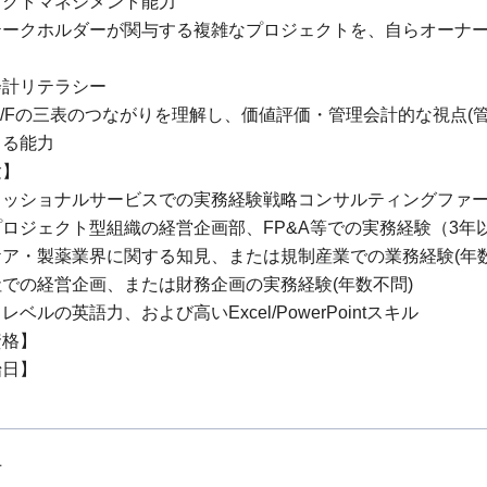
ェクトマネジメント能力
テークホルダーが関与する複雑なプロジェクトを、自らオーナ
会計リテラシー
B/S, C/Fの三表のつながりを理解し、価値評価・管理会計的な視
きる能力
験】
ェッショナルサービスでの実務経験戦略コンサルティングファー
ロジェクト型組織の経営企画部、FP&A等での実務経験（3年
ア・製薬業界に関する知見、または規制産業での業務経験(年数
での経営企画、または財務企画の実務経験(年数不問)
ベルの英語力、および高いExcel/PowerPointスキル
資格】
始日】
上