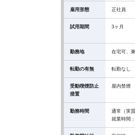
雇用形態
正社員
試用期間
3ヶ月
勤務地
在宅可、
転勤の有無
転勤なし
受動喫煙防止
屋内禁煙
措置
勤務時間
通常（実
就業時間：08