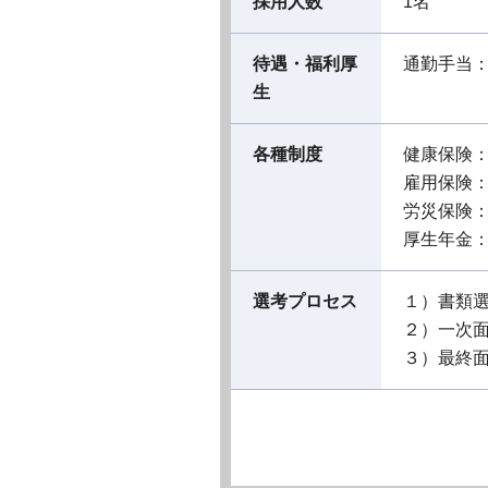
採用人数
1名
待遇・福利厚
通勤手当
生
各種制度
健康保険
雇用保険
労災保険
厚生年金
選考プロセス
１）書類
２）一次
３）最終