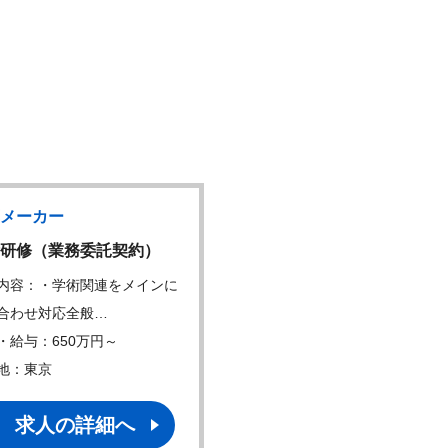
メーカー
製薬メーカー
研修（業務委託契約）
サプライチェーンマネジ
内容：・学術関連をメインに
仕事内容：■販売・供給・在
合わせ対応全般…
画 ・営業、CM…
・給与：650万円～
年収・給与：750万円～
地：東京
勤務地：東京
求人の詳細へ
求人の詳細へ