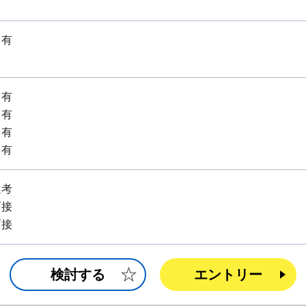
：有
：有
：有
：有
：有
選考
面接
面接
検討する
エントリー