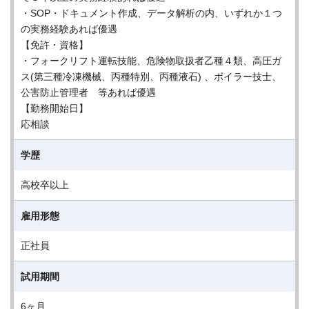
・SOP・ドキュメント作成、データ解析の内、いずれか１つ
の実務経験あれば優遇
【免許・資格】
・フォークリフト運転技能、危険物取扱者乙種４類、高圧ガ
ス(第三種冷凍機械、丙種特別、丙種液石) 、ボイラー技士、
公害防止管理者 等あれば優遇
【勤務開始日】
応相談
学歴
高校卒以上
雇用形態
正社員
試用期間
6ヶ月