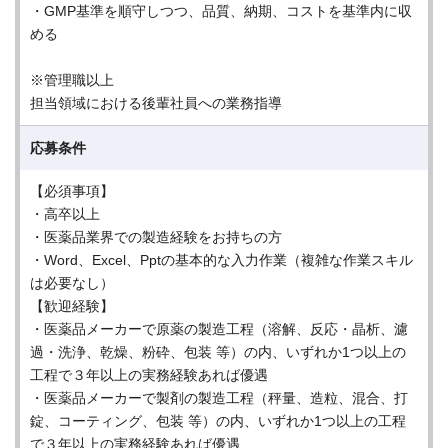
・GMP基準を順守しつつ、品質、納期、コストを基準内に収
める
※管理職以上
担当領域における後輩社員への業務指導
応募条件
【必須事項】
・高卒以上
・医薬品業界での製造経験をお持ちの方
・Word、Excel、Pptの基本的な入力作業（複雑な作業スキル
は必要なし）
【歓迎経験】
・医薬品メーカーで原薬の製造工程（溶解、反応・晶析、濾
過・洗浄、乾燥、粉砕、包装 等）の内、いずれか1つ以上の
工程で３年以上の実務経験あれば優遇
・医薬品メーカーで製剤の製造工程（秤量、造粒、混合、打
錠、コーティング、包装 等）の内、いずれか1つ以上の工程
で３年以上の実務経験あれば優遇