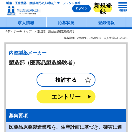
製薬・医療機器・病院専門の人材紹介 エージェント会社
新規登
ログイン
録
MENU
求人情報
応募状況
登録情報
メディサーチ トップ
製造部（医薬品製造経験者）
掲載期間：26/05/11～28/05/10 求人管理No.029321
内資製薬メーカー
製造部（医薬品製造経験者）
検討する
エントリー
募集要項
医薬品原薬製造業務を、生産計画に基づき、確実に遂