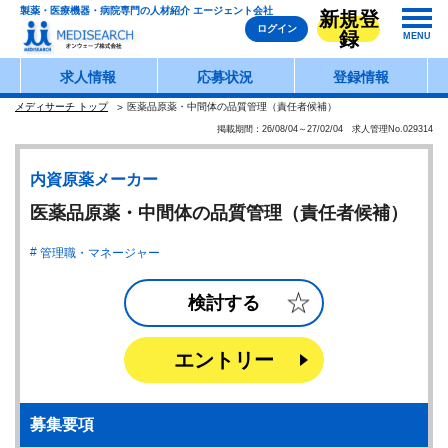
製薬・医療機器・病院専門の人材紹介 エージェント会社
新規登
ログイン
録
MENU
求人情報
応募状況
登録情報
メディサーチ トップ
医薬品原薬・中間体の品質管理（責任者候補）
掲載期間：26/08/04～27/02/04 求人管理No.029314
内資原薬メーカー
医薬品原薬・中間体の品質管理（責任者候補）
管理職・マネージャー
検討する
エントリー
募集要項