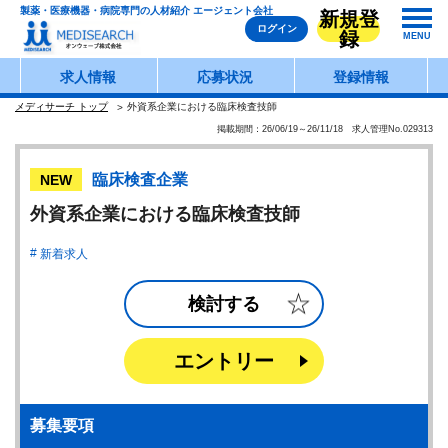
製薬・医療機器・病院専門の人材紹介 エージェント会社
新規登
ログイン
録
MENU
求人情報
応募状況
登録情報
メディサーチ トップ
外資系企業における臨床検査技師
掲載期間：26/06/19～26/11/18 求人管理No.029313
臨床検査企業
NEW
外資系企業における臨床検査技師
新着求人
検討する
エントリー
募集要項