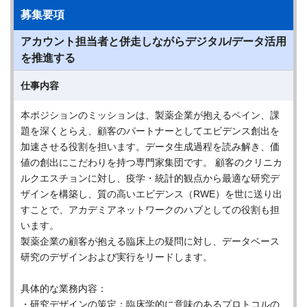
募集要項
アカウント担当者と併走しながらデジタル/データ活用
を推進する
仕事内容
本ポジションのミッションは、製薬企業が抱えるペイン、課
題を深くとらえ、顧客のパートナーとしてエビデンス創出を
加速させる役割を担います。データ生成過程を読み解き、価
値の創出にこだわりを持つ専門家集団です。 顧客のクリニカ
ルクエスチョンに対し、疫学・統計的観点から最適な研究デ
ザインを構築し、質の高いエビデンス（RWE）を世に送り出
すことで、アカデミアネットワークのハブとしての役割も担
います。
製薬企業の顧客が抱える臨床上の疑問に対し、データベース
研究のデザインおよび実行をリードします。
具体的な業務内容：
・研究デザインの策定：臨床学的に意味のあるプロトコルの