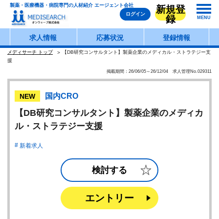
製薬・医療機器・病院専門の人材紹介 エージェント会社
新規登
ログイン
録
MENU
求人情報
応募状況
登録情報
メディサーチ トップ
【DB研究コンサルタント】製薬企業のメディカル・ストラテジー支
援
掲載期間：26/06/05～26/12/04 求人管理No.029311
国内CRO
NEW
【DB研究コンサルタント】製薬企業のメディカ
ル・ストラテジー支援
新着求人
検討する
エントリー