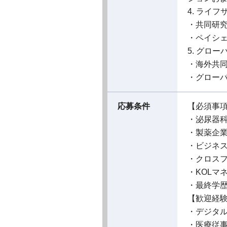
4. ライ
・共同研
・ペイシ
5. グロー
・海外共
・グロ
応募条件
【必須事
・泌尿器科
・製薬企
・ビジネ
・クロス
・KOLマ
・最終学歴
【歓迎経
・デジタ
・医療従