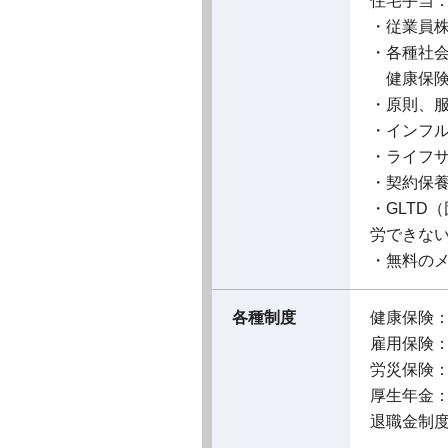
住宅手当
・従業員株
・各種社
健康保険
・原則、
・インフ
・ライフ
・契約保
・GLTD
労できな
・無料の
各種制度
健康保険
雇用保険
労災保険
厚生年金
退職金制