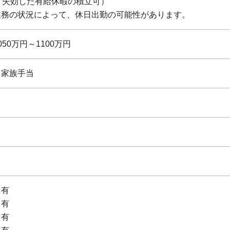
、失効した有給休暇の積立可）
業務の状況によって、休日出勤の可能性があります。
50万円～1100万円
、家族手当
：有
：有
：有