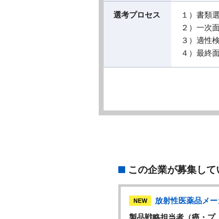
選考プロセス
１）書類
２）一次
３）適性
４）最終
この企業が募集して
放射性医薬品メーカー
放射性医薬品メー
W
NEW
戦略担当者（中枢領…
製品戦略担当者（癌・プ