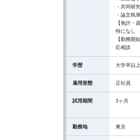
・共同研
・論文執
【免許・
特になし
【勤務開
応相談
学歴
大学卒以
雇用形態
正社員
試用期間
3ヶ月
勤務地
東京