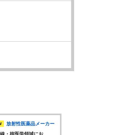
放射性医薬品メーカー
放射性医薬品メ
W
NEW
線・核医学領域にお…
【夜勤シフト勤務】製造