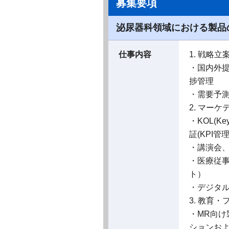
募集要項
泌尿器科領域における製品
仕事内容
1. 戦略
・国内外
捗管理
・需要予
2. マー
・KOL(K
証(KPI管理
・講演会
・医療従
ト）
・デジタル
3. 教育
・MR向
ションお