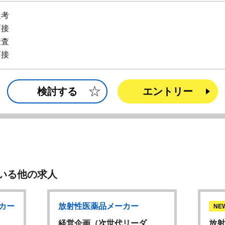
選考
面接
検査
面接
検討する
エントリー
いる他の求人
カー
放射性医薬品メーカー
NE
…
経営企画（次世代リーダ…
放射