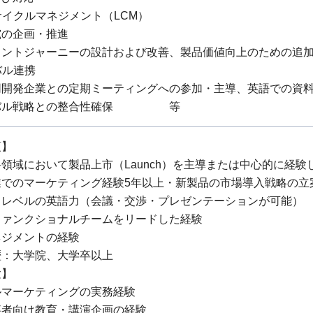
フサイクルマネジメント（LCM）
究の企画・推進
ェントジャーニーの設計および改善、製品価値向上のための追
バル連携
同開発企業との定期ミーティングへの参加・主導、英語での資
ーバル戦略との整合性確保 等
項】
領域において製品上市（Launch）を主導または中心的に経験
業でのマーケティング経験5年以上・新製品の市場導入戦略の立
スレベルの英語力（会議・交渉・プレゼンテーションが可能）
ファンクショナルチームをリードした経験
ネジメントの経験
：大学院、大学卒以上​
験】
ルマーケティングの実務経験
事者向け教育・講演企画の経験