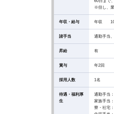
60日まで
※但し、
年収・給与
年収 10
諸手当
通勤手当
昇給
有
賞与
年2回
採用人数
1名
待遇・福利厚
通勤手当
生
家族手当
寮・社宅