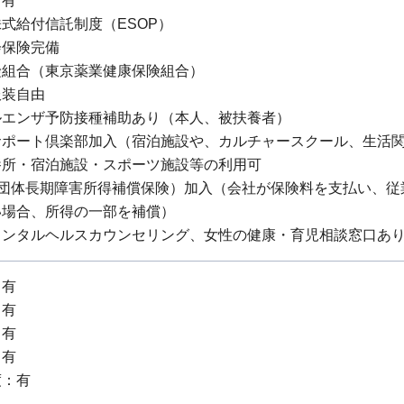
：有
式給付信託制度（ESOP）
会保険完備
組合（東京薬業健康保険組合）
服装自由
ルエンザ予防接種補助あり（本人、被扶養者）
サポート倶楽部加入（宿泊施設や、カルチャースクール、生活
養所・宿泊施設・スポーツ施設等の利用可
（団体長期障害所得補償保険）加入（会社が保険料を支払い、
い場合、所得の一部を補償）
メンタルヘルスカウンセリング、女性の健康・育児相談窓口あ
：有
：有
：有
：有
度：有