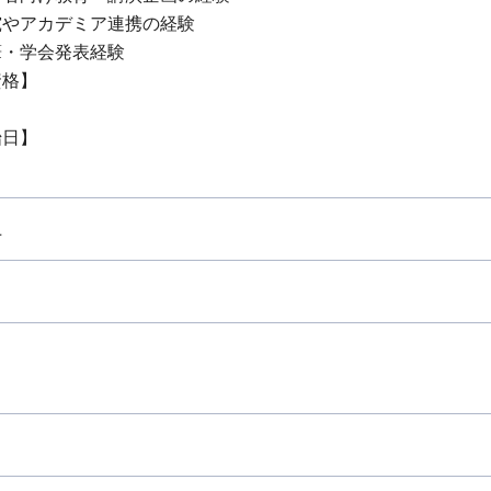
究やアカデミア連携の経験
筆・学会発表経験
資格】
始日】
上