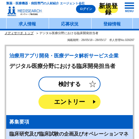
製薬・医療機器・病院専門の人材紹介 エージェント会社
新規登
ログイン
録
MENU
求人情報
応募状況
登録情報
メディサーチ トップ
デジタル医療分野における臨床開発担当者
掲載期間：26/05/18～28/05/17 求人管理No.029297
治療用アプリ開発・医療データ解析サービス企業
デジタル医療分野における臨床開発担当者
検討する
エントリー
募集要項
臨床研究及び臨床試験の企画及びオペレーションマネ