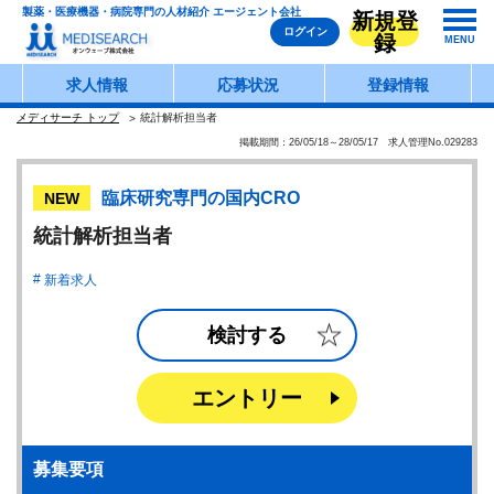
製薬・医療機器・病院専門の人材紹介 エージェント会社
新規登
ログイン
録
MENU
求人情報
応募状況
登録情報
メディサーチ トップ
統計解析担当者
掲載期間：26/05/18～28/05/17 求人管理No.029283
臨床研究専門の国内CRO
NEW
統計解析担当者
新着求人
検討する
エントリー
募集要項