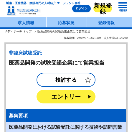
製薬・医療機器・病院専門の人材紹介 エージェント会社
新規登
ログイン
録
MENU
求人情報
応募状況
登録情報
メディサーチ トップ
医薬品開発の試験受諾企業にて営業担当
掲載期間：26/07/07～30/10/06 求人管理No.029270
非臨床試験受託
医薬品開発の試験受諾企業にて営業担当
検討する
エントリー
募集要項
医薬品開発における試験受託に関する技術や訪問営業