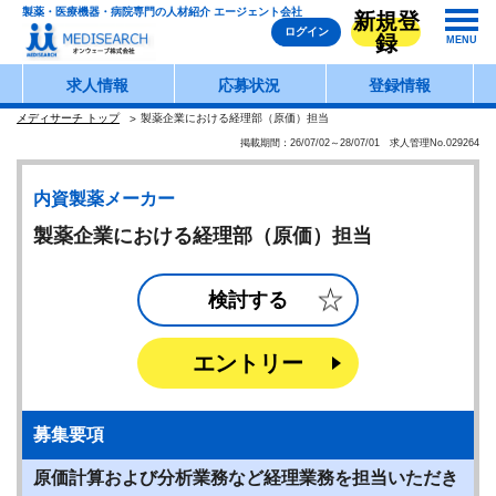
製薬・医療機器・病院専門の人材紹介 エージェント会社
新規登
ログイン
録
MENU
求人情報
応募状況
登録情報
メディサーチ トップ
製薬企業における経理部（原価）担当
掲載期間：26/07/02～28/07/01 求人管理No.029264
内資製薬メーカー
製薬企業における経理部（原価）担当
検討する
エントリー
募集要項
原価計算および分析業務など経理業務を担当いただき