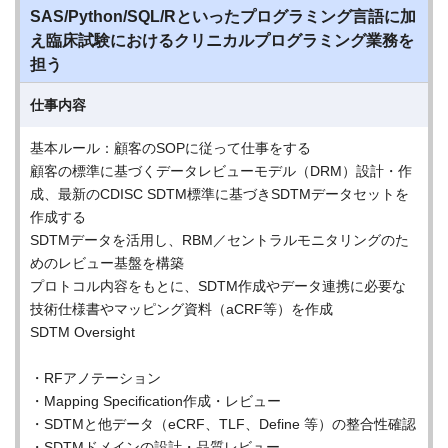
SAS/Python/SQL/Rといったプログラミング言語に加
え臨床試験におけるクリニカルプログラミング業務を
担う
仕事内容
基本ルール：顧客のSOPに従って仕事をする
顧客の標準に基づくデータレビューモデル（DRM）設計・作
成、最新のCDISC SDTM標準に基づきSDTMデータセットを
作成する
SDTMデータを活用し、RBM／セントラルモニタリングのた
めのレビュー基盤を構築
プロトコル内容をもとに、SDTM作成やデータ連携に必要な
技術仕様書やマッピング資料（aCRF等）を作成
SDTM Oversight
・RFアノテーション
・Mapping Specification作成・レビュー
・SDTMと他データ（eCRF、TLF、Define 等）の整合性確認
・SDTMドメインの設計・品質レビュー