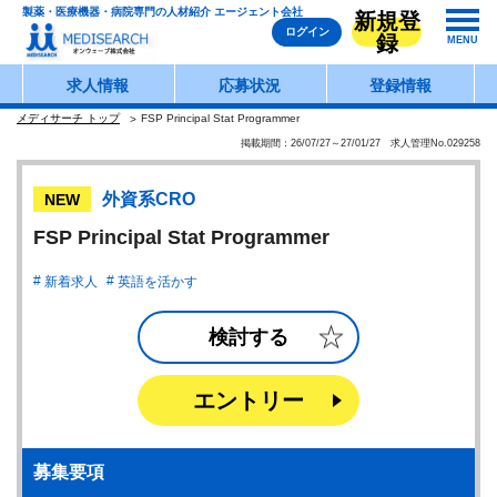
製薬・医療機器・病院専門の人材紹介 エージェント会社
新規登
ログイン
録
MENU
求人情報
応募状況
登録情報
メディサーチ トップ
FSP Principal Stat Programmer
掲載期間：26/07/27～27/01/27 求人管理No.029258
外資系CRO
NEW
FSP Principal Stat Programmer
新着求人
英語を活かす
検討する
エントリー
募集要項