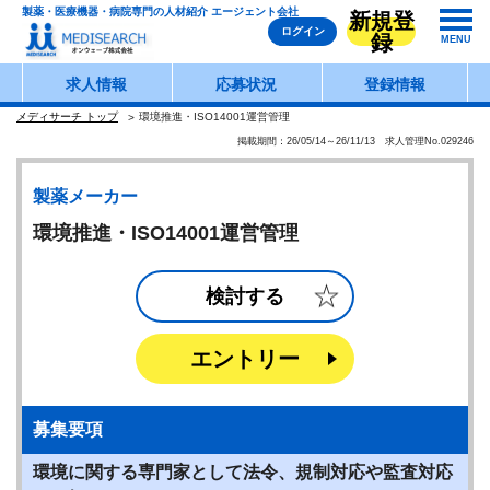
製薬・医療機器・病院専門の人材紹介 エージェント会社
新規登
ログイン
録
MENU
求人情報
応募状況
登録情報
メディサーチ トップ
環境推進・ISO14001運営管理
掲載期間：26/05/14～26/11/13 求人管理No.029246
製薬メーカー
環境推進・ISO14001運営管理
検討する
エントリー
募集要項
環境に関する専門家として法令、規制対応や監査対応