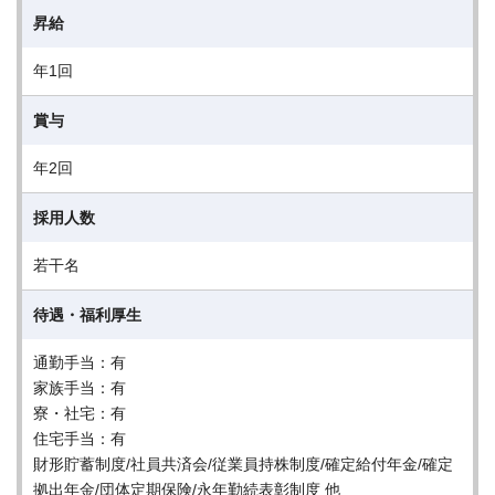
昇給
年1回
賞与
年2回
採用人数
若干名
待遇・福利厚生
通勤手当：有
家族手当：有
寮・社宅：有
住宅手当：有
財形貯蓄制度/社員共済会/従業員持株制度/確定給付年金/確定
拠出年金/団体定期保険/永年勤続表彰制度 他