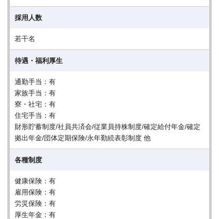
採用人数
若干名
待遇・福利厚生
通勤手当：有
家族手当：有
寮・社宅：有
住宅手当：有
財形貯蓄制度/社員共済会/従業員持株制度/確定給付年金/確定
拠出年金/団体定期保険/永年勤続表彰制度 他
各種制度
健康保険：有
雇用保険：有
労災保険：有
厚生年金：有