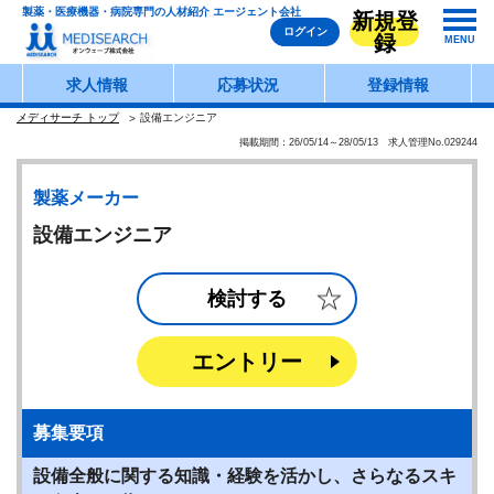
製薬・医療機器・病院専門の人材紹介 エージェント会社
新規登
ログイン
録
MENU
求人情報
応募状況
登録情報
メディサーチ トップ
設備エンジニア
掲載期間：26/05/14～28/05/13 求人管理No.029244
製薬メーカー
設備エンジニア
検討する
エントリー
募集要項
設備全般に関する知識・経験を活かし、さらなるスキ